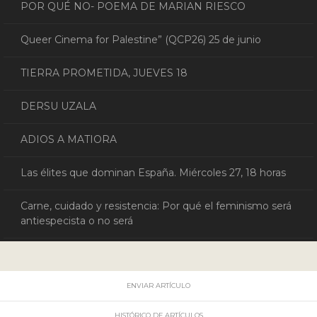
POR QUÉ NO- POEMA DE MARIAN RIESCO
Queer Cinema for Palestine” (QCP26) 25 de junio
TIERRA PROMETIDA, JUEVES 18
DERSU UZALA
ADIOS A MATIORA
Las élites que dominan España. Miércoles 27, 18 horas
Carne, cuidado y resistencia: Por qué el feminismo será
antiespecista o no será
ENVIAR ARTÍCULO
HISTÓRICO DE ARTÍCULOS