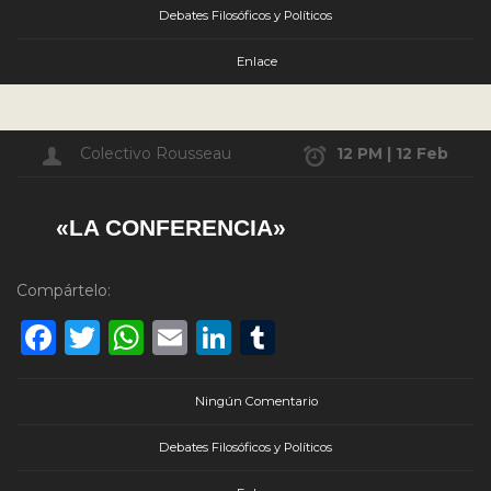
Debates Filosóficos y Políticos
Enlace
Colectivo Rousseau
12 PM | 12 Feb
«LA CONFERENCIA»
Compártelo:
Facebook
Twitter
WhatsApp
Email
LinkedIn
Tumblr
Ningún Comentario
Debates Filosóficos y Políticos