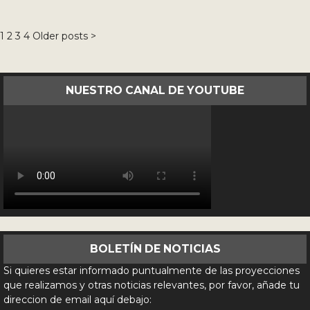
1
2
3
4
Older posts
>
Paginación
de
entradas
NUESTRO CANAL DE YOUTUBE
BOLETÍN DE NOTICIAS
Si quieres estar informado puntualmente de las proyecciones
que realizamos y otras noticias relevantes, por favor, añade tu
direccion de email aquí debajo: