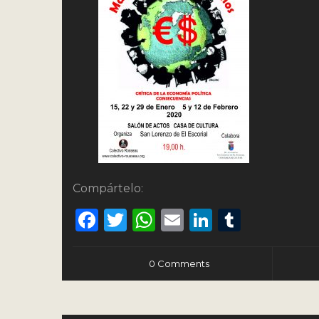
Compártelo:
Facebook
Twitter
WhatsApp
Email
LinkedIn
Tumbl
0 Comments