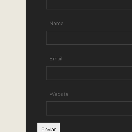
Name
Email
Website