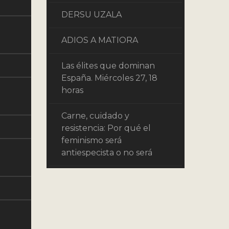
DERSU UZALA
ADIOS A MATIORA
Las élites que dominan
España. Miércoles 27, 18
horas
Carne, cuidado y
resistencia: Por qué el
feminismo será
antiespecista o no será