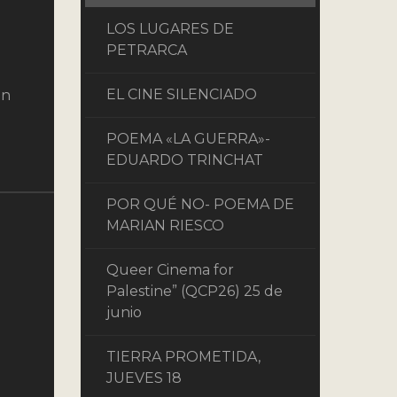
LOS LUGARES DE
PETRARCA
EL CINE SILENCIADO
on
POEMA «LA GUERRA»-
EDUARDO TRINCHAT
POR QUÉ NO- POEMA DE
MARIAN RIESCO
Queer Cinema for
Palestine” (QCP26) 25 de
junio
TIERRA PROMETIDA,
JUEVES 18