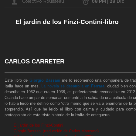
Colectivo Rousseau
08 PM | 28 Dic
El jardín de los Finzi-Contini-libro
CARLOS CARRETER
Este libro de
Giorgio Bassani
me lo recomendó una compañera de trab
Italia hace un mes.
La novela se desarrolla en
Ferrara
, ciudad bien co
describe en 1962 que era en 1938, es perfectamente reconocible en 2012.
Cuando hace un par de semanas comenté a la salida de una película de ci
lo había leído me definió como “otro memo que se va a enamorar de la 
sorprendió. Así que he leído el libro con calma y cuidado para compr
protagonista de esta triste historia de la
Italia
de anteguerra.
El jardín de los Finzi-Contini
Giorgio Bassani (traducción de Carlos Manzano)