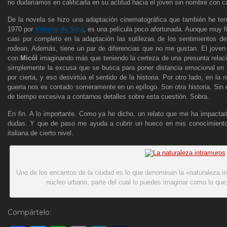
no dudaríamos en calificarla en su actitud hacia el joven sin nombre con ca
De la novela se hizo una adaptación cinematográfica que también he teni
1970 por
Vittorio de Sica
, es una película poco afortunada. Aunque muy fie
casi por completo en la adaptación las sutilezas de los sentimientos de
rodean. Además, tiene un par de diferencias que no me gustan. El joven 
con
Micól
imaginando más que teniendo la certeza de una presunta relaci
simplemente la excusa que se busca para poner distancia emocional en un
por cierta, y eso desvirtúa el sentido de la historia. Por otro lado, en la 
guerra nos es contado someramente en un epílogo. Son otra historia. Sin 
de tiempo excesiva a contarnos detalles sobre esta cuestión. Sobra.
En fin. A lo importante. Como ya he dicho, un relato que me ha impacta
dudas. Y que de paso me ayuda a cubrir un hueco en mis conocimientos l
italiana de cierto nivel.
Uno de los encantos de la ciudad es lo que denominan la «naturaleza i
núcleo urbano, parte del cual lo puedes imaginar como lo que fu
Compártelo: