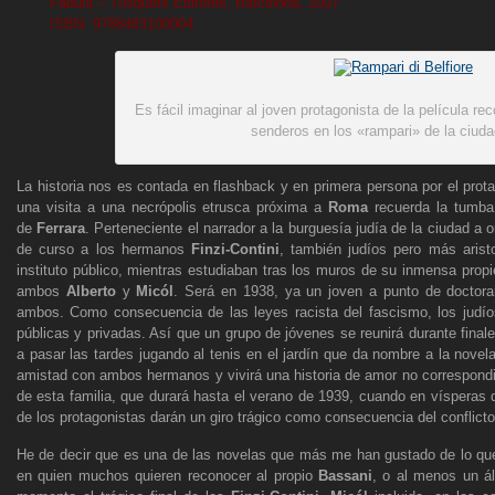
Fábula – Tusquets Editores; Barcelona, 2007
ISBN: 9788483100004
Es fácil imaginar al joven protagonista de la película rec
senderos en los «rampari» de la ciud
La historia nos es contada en flashback y en primera persona por el protag
una visita a una necrópolis etrusca próxima a
Roma
recuerda la tumb
de
Ferrara
. Perteneciente el narrador a la burguesía judía de la ciudad a o
de curso a los hermanos
Finzi-Contini
, también judíos pero más arist
instituto público, mientras estudiaban tras los muros de su inmensa prop
ambos
Alberto
y
Micól
. Será en 1938, ya un joven a punto de doctora
ambos. Como consecuencia de las leyes racista del fascismo, los judíos
públicas y privadas. Así que un grupo de jóvenes se reunirá durante final
a pasar las tardes jugando al tenis en el jardín que da nombre a la novela
amistad con ambos hermanos y vivirá una historia de amor no correspond
de esta familia, que durará hasta el verano de 1939, cuando en vísperas 
de los protagonistas darán un giro trágico como consecuencia del conflicto
He de decir que es una de las novelas que más me han gustado de lo que 
en quien muchos quieren reconocer al propio
Bassani
, o al menos un ál