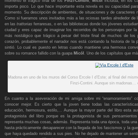
momento el trágico final de los
Finzi-Contini
,
Micól
incluida, en los 
importa poco. Lo que hace importante esta novela es su capacidad para
momento. Su descripción de ambientes, de situaciones y de caracteres n
Como si fueramos unos invitados más a las ociosas tardes alrededor de la 
en las
trattorias
ferraresas, o en las bibliotecas donde los jóvenes estudi
ciudad y eres capaz de imaginar los recorridos de los personajes por l
más nostálgico que trágico a pesar del triste final de muchos de los 
corazón, probablemente el narrador nos está contando la historia de la 
sintió. Lo cual es puesto en letras cuando mantiene una hermosa conve
sobre su romance fallido con la guapa
Micól
. Uno de los capítulos que má
Madona en uno de los muros del Corso Ercole I d’Este; al final del mis
Finzi-Contini. Aunque sin madonas… e
En cuanto a la aseveración de mi amiga sobre mi “enamoramiento” co
conocer mejor. Es cierto que la joven tiene todas las característica
educación, hermosura, estilo,… Aunque la mayor parte del libro esta aus
protagonista del libro porque es la protagonista de sus pensamientos
representa muchas cosas, además. Representa toda una época, toda una ci
hasta prácticamente desaparecer con la llegada de los fascismos y la gue
que haya quedado rendido a sus pies. No he dejado de mantener un sentido