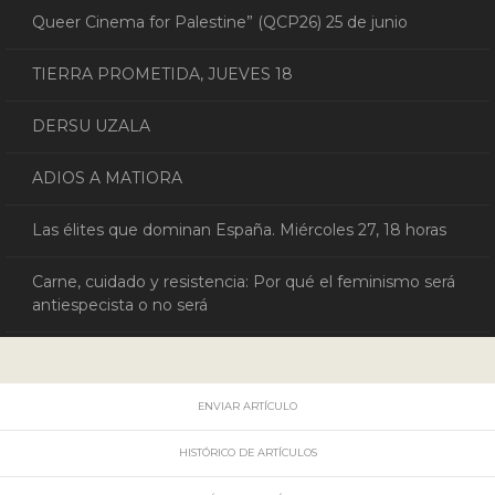
Queer Cinema for Palestine” (QCP26) 25 de junio
TIERRA PROMETIDA, JUEVES 18
DERSU UZALA
ADIOS A MATIORA
Las élites que dominan España. Miércoles 27, 18 horas
Carne, cuidado y resistencia: Por qué el feminismo será
antiespecista o no será
ENVIAR ARTÍCULO
HISTÓRICO DE ARTÍCULOS