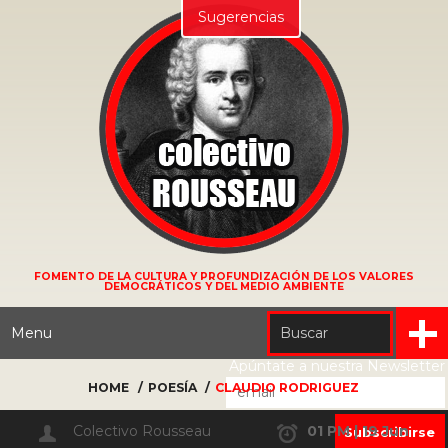
Sugerencias
FOMENTO DE LA CULTURA Y PROFUNDIZACIÓN DE LOS VALORES
DEMOCRÁTICOS Y DEL MEDIO AMBIENTE
Menu
Apúntate a nuestra Newsletter
HOME
POESÍA
CLAUDIO RODRIGUEZ
Colectivo Rousseau
01 PM | 19 Jun