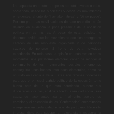
La respuesta ante estos atropellos se está llevando a cabo,
sobre todo, desde los sindicatos y desde los movimientos
emergentes, al grito de “Hay alternativas” y “Sí se puede”.
Por otra parte, las movilizaciones de hace unos días están
dejando en evidencia la poca presencia de la oposición
política en las mismas. A pesar de esta realidad, no
debemos olvidar que los movimientos sociales emergentes
carecen de una respuesta organizada y de personas
capaces de ponerse al frente de esta novedosa
experiencia. En todo caso, la opinión es unánime: en estos
momentos, una plataforma electoral, capaz de recoger el
sentimiento de los movimientos sociales emergentes
conseguiría unos buenos resultados electorales, como ha
ocurrido en Grecia e Italia. Estas son razones poderosas
para que el principal partido político de la oposición tome
buena nota de lo que está ocurriendo, supere sus
dificultades internas, analice a fondo la realidad social, sea
capaz de hacer autocrítica y, finalmente, acelere los
cambios y el calendario de las “Conferencias” encaminadas
a regenerar en profundidad el aparato partidario. Requisito
imprescindible para superar la irrelevancia y recuperar la