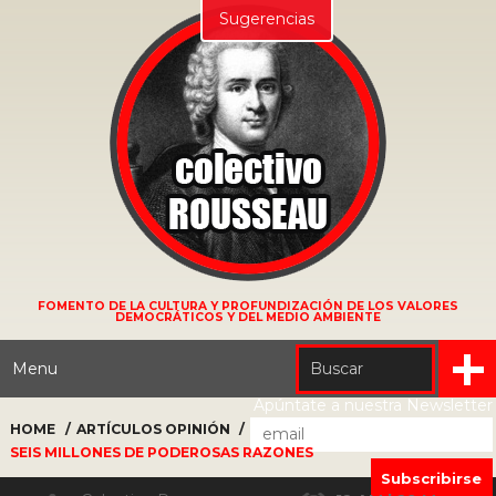
Sugerencias
FOMENTO DE LA CULTURA Y PROFUNDIZACIÓN DE LOS VALORES
DEMOCRÁTICOS Y DEL MEDIO AMBIENTE
Menu
Apúntate a nuestra Newsletter
HOME
ARTÍCULOS
OPINIÓN
SEIS MILLONES DE PODEROSAS RAZONES