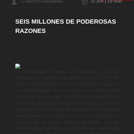
Colectivo Rousseau
12 AM | 29 Mar
SEIS MILLONES DE PODEROSAS
RAZONES
La Confederación Europea de Sindicatos (CES) ha
celebrado dos “Jornadas” de acción sindical (13 y 14 de
marzo), como suele ser norma y costumbre en vísperas de
la Cumbre Europea. En esta ocasión, las jornadas han
denunciado, una vez más, los efectos devastadores de la
austeridad y de la disciplina fiscal exacerbada, que nos ha
conducido a que 19 millones de trabajadores se encuentren
desempleados en la zona euro y más de 26 millones en el
conjunto de la Unión Europea (Eurostat). En las
manifestaciones han destacado los problemas relacionados