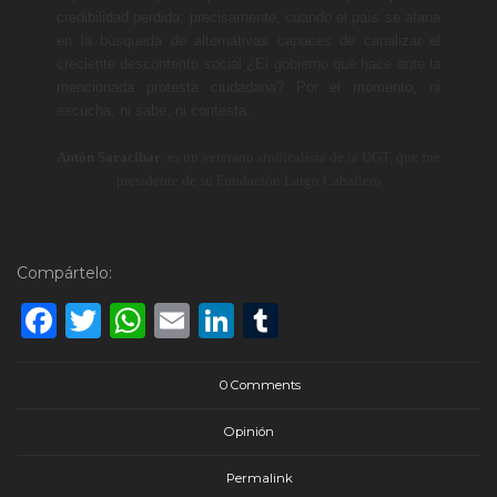
credibilidad perdida; precisamente, cuando el país se afana
en la búsqueda de alternativas capaces de canalizar el
creciente descontento social ¿El gobierno qué hace ante la
mencionada protesta ciudadana? Por el momento, ni
escucha, ni sabe, ni contesta.
Antón Saracibar
, es un veterano sindicalista de la UGT, que fue
presidente de su Fundación Largo Caballero
Compártelo:
Facebook
Twitter
WhatsApp
Email
LinkedIn
Tumblr
0 Comments
Opinión
Permalink