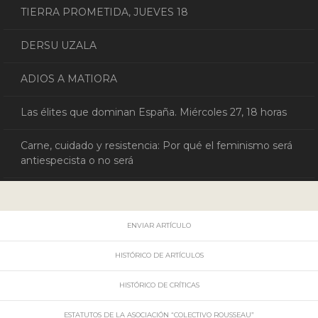
TIERRA PROMETIDA, JUEVES 18
DERSU UZALA
ADIOS A MATIORA
Las élites que dominan España. Miércoles 27, 18 horas
Carne, cuidado y resistencia: Por qué el feminismo será
antiespecista o no será
ENVIAR ARTÍCULO
HISTÓRICO DE ARTÍCULOS
HISTÓRICO DE CRÍTICAS
ESTATUTOS DE LA ASOCIACIÓN “COLECTIVO ROUSSEAU”