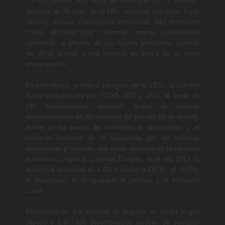
con los jóvenes: Alto índice de desempleo (5,702 millones,
menores de 25 años, en la UE); contratos precarios; bajos
salarios; escasa cualificación profesional; baja protección
social; dificultad para conformar carreras profesionales
completas, a efectos de sus futuras pensiones; además
del difícil acceso a una vivienda en busca de su plena
emancipación.
En este marco -y bajo el paraguas de la CES-, la Cumbre
Social (encabezada por CCOO, UGT y USO, al frente de
140 organizaciones sociales) acaba de celebrar
manifestaciones en 60 ciudades (el pasado 10 de marzo),
donde se ha puesto de manifiesto el descontento y el
creciente malestar de la ciudadanía por las políticas
económicas y sociales que están acentuando la recesión
económica (según la Comisión Europea, en el año 2013, la
economía decrecerá el -1,4% y según la CEOE, el -1,5%),
el desempleo, la desigualdad, la pobreza y la exclusión
social.
Efectivamente, 1,8 millones de hogares no tienen ningún
ingreso y 1.977.826 desempleados carecen de cualquier