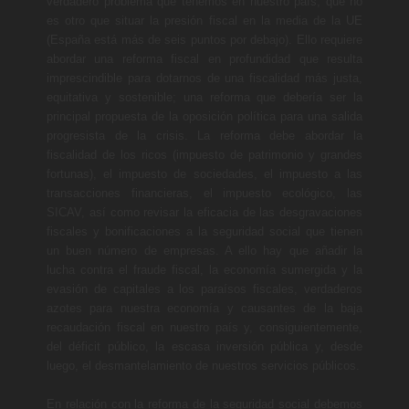
verdadero problema que tenemos en nuestro país, que no
es otro que situar la presión fiscal en la media de la UE
(España está más de seis puntos por debajo). Ello requiere
abordar una reforma fiscal en profundidad que resulta
imprescindible para dotarnos de una fiscalidad más justa,
equitativa y sostenible; una reforma que debería ser la
principal propuesta de la oposición política para una salida
progresista de la crisis. La reforma debe abordar la
fiscalidad de los ricos (impuesto de patrimonio y grandes
fortunas), el impuesto de sociedades, el impuesto a las
transacciones financieras, el impuesto ecológico, las
SICAV, así como revisar la eficacia de las desgravaciones
fiscales y bonificaciones a la seguridad social que tienen
un buen número de empresas. A ello hay que añadir la
lucha contra el fraude fiscal, la economía sumergida y la
evasión de capitales a los paraísos fiscales, verdaderos
azotes para nuestra economía y causantes de la baja
recaudación fiscal en nuestro país y, consiguientemente,
del déficit público, la escasa inversión pública y, desde
luego, el desmantelamiento de nuestros servicios públicos.
En relación con la reforma de la seguridad social debemos