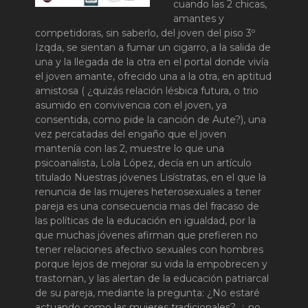
cuando las 2 chicas,
amantes y
competidoras, sin saberlo, del joven del piso 3º
Izqda, se sientan a fumar un cigarro, a la salida de
una y la llegada de la otra en el portal donde vivía
el joven amante, ofrecido una a la otra, en aptitud
amistosa ( ¿quizás relación lésbica futura, o trio
asumido en convivencia con el joven, ya
consentida, como pide la canción de Aute?), una
vez percatadas del engaño que el joven
mantenía con las 2, muestre lo que una
psicoanalista, Lola López, decía en un artículo
titulado Nuestras jóvenes Lisístratas, en el que la
renuncia de las mujeres heterosexuales a tener
pareja es una consecuencia mas del fracaso de
las políticas de la educación en igualdad, por la
que muchas jóvenes afirman que prefieren no
tener relaciones afectivo sexuales con hombres
porque lejos de mejorar su vida la empobrecen y
trastornan, y las alertan de la educación patriarcal
de su pareja, mediante la pregunta: ¿No estaré
actuando como las mujeres tradicionales?, ¿ no