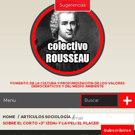
Sugerencias
FOMENTO DE LA CULTURA Y PROFUNDIZACIÓN DE LOS VALORES
DEMOCRÁTICOS Y DEL MEDIO AMBIENTE
Menu
Apúntate a nuestra Newsletter
HOME
ARTÍCULOS
SOCIOLOGÍA
SOBRE EL CORTO «3º IZDA» Y LA PELI EL PLACER