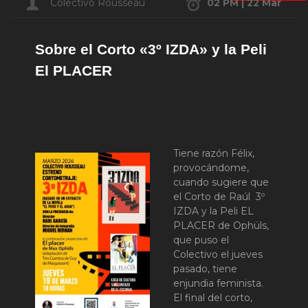
Colectivo Rousseau
02 PM | 22 Mar
Sobre el Corto «3º IZDA» y la Peli
El PLACER
Tiene razón Félix,
provocándome,
cuando sugiere que
el Corto de Raúl 3º
IZDA y la Peli EL
PLACER de Ophüls,
que puso el
Colectivo el jueves
pasado, tiene
enjundia feminista.
El final del corto,