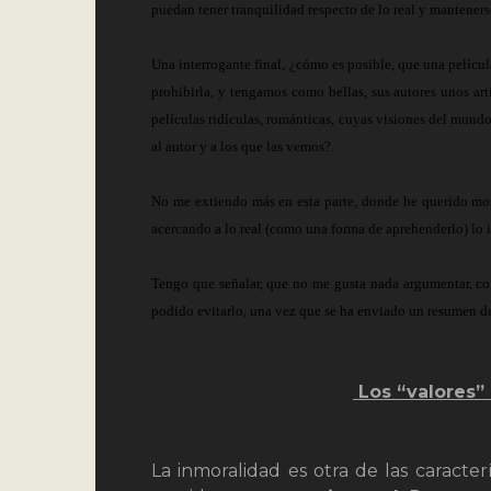
puedan tener tranquilidad respecto de lo real y mantenerse
Una interrogante final, ¿cómo es posible, que una pelícu
prohibirla, y tengamos como bellas, sus autores unos art
películas ridículas, románticas, cuyas visiones del mundo
al autor y a los que las vemos?.
No me extiendo más en esta parte, donde he querido mostr
acercando a lo real (como una forma de aprehenderlo) lo 
Tengo que señalar, que no me gusta nada argumentar, co
podido evitarlo, una vez que se ha enviado un resumen del
Los “valores” 
La inmoralidad es otra de las caracter