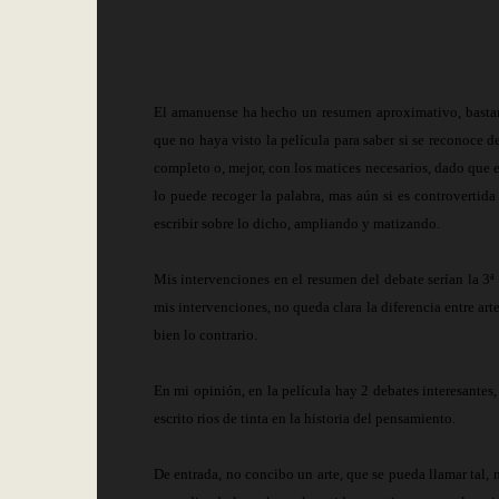
El amanuense ha hecho un resumen aproximativo, bastant
que no haya visto la película para saber si se reconoce 
completo o, mejor, con los matices necesarios, dado que el
lo puede recoger la palabra, mas aún si es controvertida
escribir sobre lo dicho, ampliando y matizando.
Mis intervenciones en el resumen del debate serían la 3ª y
mis intervenciones, no queda clara la diferencia entre arte 
bien lo contrario.
En mi opinión, en la película hay 2 debates interesantes
escrito rios de tinta en la historia del pensamiento.
De entrada, no concibo un arte, que se pueda llamar tal, n