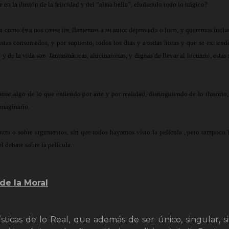
 en la ilusión de la felicidad y del “alma bella”, eludiendo todo lo trágico?
la como ésta nos cause ira, llamemos a su autor depravado o loco, y queramos inclu
istas consumados, y por supuesto, todos los dias y a todas horas y que se extiend
 y de la vida son
fantasmáticas, alucinatorias, y dignas de llevar al locuario, estas s
ar algo de lo que entiendo por arte y por realidad, distinguiendo de lo ilusorio,
imaginario.
ntra o sobre argumentos, sin que todos hayamos visto la película , pero tampoco 
 debate sobre la película.
de la Moral
ísticas de lo Real, que además de ser único, singular, s