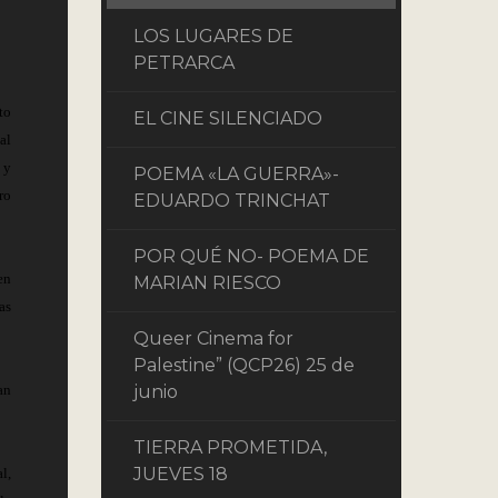
LOS LUGARES DE
PETRARCA
to
EL CINE SILENCIADO
al
 y
POEMA «LA GUERRA»-
ro
EDUARDO TRINCHAT
POR QUÉ NO- POEMA DE
en
MARIAN RIESCO
as
Queer Cinema for
Palestine” (QCP26) 25 de
an
junio
TIERRA PROMETIDA,
JUEVES 18
l,