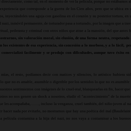
r directamente, como tal, en el momento de ver la película, porque no estábamos al
 experiencia que corresponde a la guerra de los Cien años, pero que se ubica en 
s, inyectándoles una aguja con gasolina en el corazón y su posterior tortura, en 
 nazi, inmóvil permanente, de torturador pasa a torturado, por la imagen que a trav
itual, pederasta y criminal con otros niños que atrae a la mansión, del que antes f
mostrarnos, sin valoración moral, sin elusión, de una forma neutra, respetando 
n los existentes de esa experiencia, sin concesión a lo morboso, y a lo fácil,
pe
 comercializó facilmente y se produjo con dificultades, aunque tuvo éxito en 
mías, el resto, podíamos decir con matices y silencios, lo artístico hubiera sid
lo que no es amable, asumible o digerible por los sentidos lo que no es asumible 
 nuestros sentimientos con imágenes de lo cruel-real, blanquearlas en fin, hacer que 
 otros no nos genere un shock a nosotros, eludir el “acontecimiento” de la muerte
 que les acompañaba,……., incluso la venganza, cruel también, del niño-joven al na
er hacer nada por evitarlo, no mostrarnos que hay una poética del mal (Baudelaire
 la película contamina a la hija del nazi, no nos vaya a contaminar a los buenos