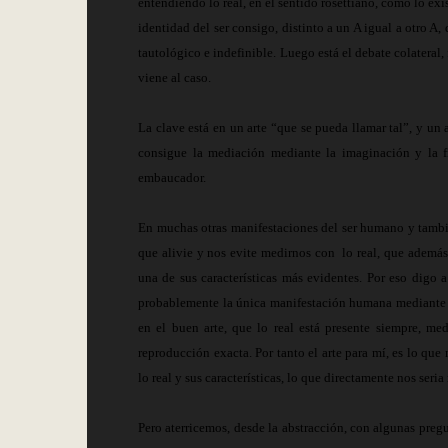
entendiendo lo real, en el sentido rosettiano, como lo exi
identidad del ser consigo, distinto a un A igual a otro 
tautológico e indefinible. Luego está el debate colateral,
viene al caso.
La clave está en un arte “que se pueda llamar tal”, y un a
consigue la mediación mediante la imaginación y la fic
embaucador.
En muchas otras manifestaciones del ser humano y tambié
que alivie y nos evite medirnos con
lo real, que además
una de sus características más evidentes. Por eso digo a
probablemente la única manifestación humana mediante la 
en el buen arte, que lo real está presente siempre, 
reproducción exacta. Por tanto el arte para mí, es lo que 
lo real y sus características, lo que directamente nos seria
Pero aterricemos, desde la abstracción, con algunas pregun