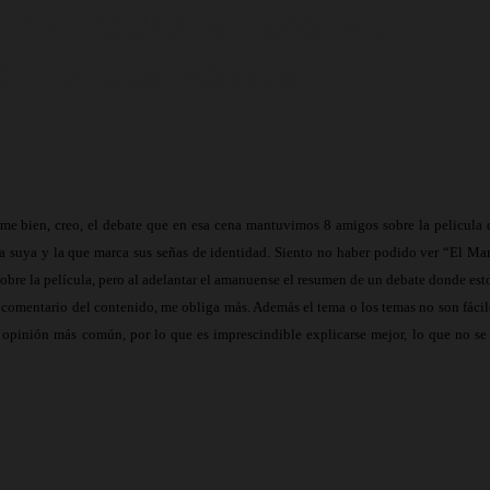
 PELICULA «TRAS EL
STI VILLARONGA
sume bien, creo, el debate que en esa cena mantuvimos 8 amigos sobre la pelicula 
mera suya y la que marca sus señas de identidad. Siento no haber podido ver “El Mar
sobre la película, pero al adelantar el amanuense el resumen de un debate donde est
comentario del contenido, me obliga más. Además el tema o los temas no son fácil
a opinión más común, por lo que es imprescindible explicarse mejor, lo que no se 