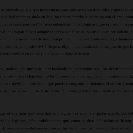
ue se pretende del arte, que no sea un acontecimiento en nuestras vidas, y que el autor
es dificil poner en duda en ésta, no tienen derecho a hacer eso con el arte, porq
uilibrados como personas” o “seres enfermizos” o patológicos?, ¿no es mejor obras q
al, nos hagan felices aunque sepamos sea falso, si es arte o no es secundario, n
mediante las operaciones de desplazar primero lo real, desdoblar después, y finalmen
or lo ilusorio, para poder vivir? De paso, digo, no confundamos lo imaginario, que h
 verlo tambien en el arte y que es lo contrario de lo real.
 cualesquiera que sean, pero hablando del exterminio nazi, los descritos por l
 tantos otros que han descrito los horrores que vivieron, cuando no estuvimos allí,
no es a través del testimonio, que pueda entregarnos la literatura, el arte en genera
e en otras varias que he visto desde “La vida es bella” hasta incluso “La lista 
que el arte tiene que tener limites y alguien, se supone el poder establecido, de
ecido y legítimo, debe prohibir obras que, como se dice habitualmente, hieran 
an),
aunque es verdad que esto no se dijo entre nosotros, para que los espectador