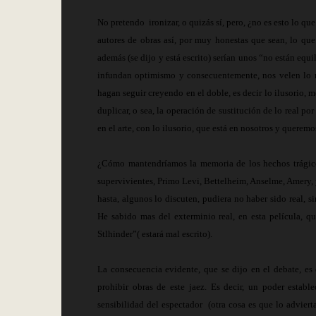
No pretendo
ironizar, o quizás sí, pero, ¿no es esto lo q
autores de obras así, por muy honestas que sean, lo que 
además (se dijo y está escrito) serían unos “no están eq
infundan optimismo y consecuentemente, nos velen lo re
hagan seguir creyendo en el doble, es decir lo ilusorio, 
duplicar, o sea, la operación de sustitución de lo real p
en el arte, con lo ilusorio, que está en nosotros y queremos
¿Cómo mantendríamos la memoria de los hechos trágicos,
supervivientes, Primo Levi, Bettelheim, Anselme, Amery, y
hasta, algunos lo discuten, pudiera no haber sido real, si
He sabido mas del exterminio real, en esta película, qu
Stlhinder”( estará mal escrito).
La consecuencia evidente, que se dijo en el debate, es 
prohibir obras de este jaez. Es decir, un poder establ
sensibilidad del espectador
(otra cosa es que lo adviert