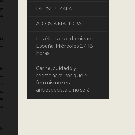
la
DERSU UZALA
go
no
ADIOS A MATIORA
Las élites que dominan
ta
España. Miércoles 27, 18
un
horas
Carne, cuidado y
le
resistencia: Por qué el
mo
feminismo será
es
antiespecista o no será
o,
su
sí
de