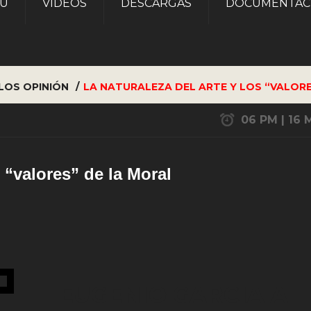
AU
VÍDEOS
DESCARGAS
DOCUMENTAC
LOS
OPINIÓN
LA NATURALEZA DEL ARTE Y LOS “VALOR
06 PM | 16 
s “valores” de la Moral
EUGENIO GARCIA A