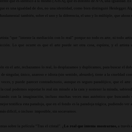
stente que es idéntico a sí mismo ( A es A), que es distinto de A=A, una igualdad. Es 
A, que es una igualdad de dos, no una identidad, como bien distinguió Heidegger. Al
 fundamental también, sobre el uno y la diferencia, el uno y lo múltiple, que ahora 
rtista “que “intente la mediación con lo real” porque no todo es arte, ni todo artis
ción. Lo que ocurre es que el arte puede ser otra cosa, espúrea, y el artista 
n en el arte, rechazamos lo real, lo desplazamos y duplicamos, para buscar el dob
 de singular, único, azaroso e idiota (sin sentido, absurdo), tiene a la crueldad co
 veces, y puede parecer contradictorio, aunque es seguro paradójico, que el arte 
cual podemos soportar lo real sin mirarle a la cara y sostener la mirada, sabiend
mediando con la imaginación, incluso muchas veces mas auténtico que buscando 
mejor testifica esta paradoja, que en el fondo es la paradoja trágica, pudiendo ver a
 más dificil, o incluso
imposible, sin socavarnos.
tas sobre la película “Tras el cristal”. ¿
Lo real que intenta mostrarnos,
a través 