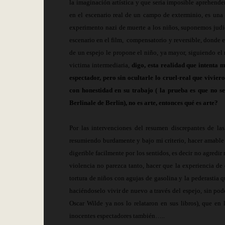
la imaginación artística y que seria imposible aprehende
en el escenario real de un campo de exterminio, es una
experimento nazi de muerte a los niños, suponemos judio
escenario en el film,
compensatorio y reversible, donde el
de un espejo le propone el niño, ya mayor, siguiendo el r
victima intermediaria,
digo, esta realidad que intenta 
espectador, pero sin ocultarle lo cruel-real que viviero
con honestidad en su trabajo ( la prueba es que no se
Berlinale de Berlin), no es arte, entonces qué es arte?
Por las intervenciones del resumen discrepantes de las 
resumiendo burdamente y bajo mi criterio, hacer amable 
digerible facilmente por los sentidos, es decir no agredir
violencia no parezca tanto, hacer que la experiencia de
tortura de niños con agujas de gasolina y la pederastia
haciéndoselo vivir de nuevo a través del espejo, sin pod
Oscar Wilde ya nos lo relataron en sus libros), que en
inocentes espectadores también…..