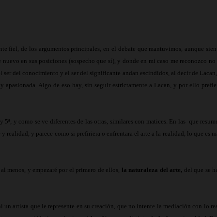
e fiel, de los argumentos principales, en el debate que mantuvimos, aunque sien
de nuevo en sus posiciones (sospecho que sí), y donde en mi caso me reconozco no 
 ser del conocimiento y el ser del significante andan escindidos, al decir de Lacan,
 y apasionada. Algo de eso hay, sin seguir estrictamente a Lacan, y por ello prefie
 5ª, y como se ve diferentes de las otras, similares con matices. En las
que resum
y realidad, y parece como si prefiriera o enfrentara el arte a la realidad, lo que es m
, al menos, y empezaré por el primero de ellos,
la naturaleza del arte,
del que se h
i un artista que le represente en su creación, que no intente la mediación con lo rea