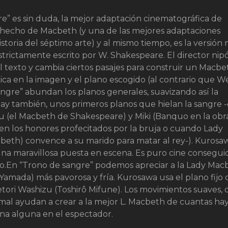
e” es sin duda, la mejor adaptación cinematográfica de
 hecho de Macbeth (y una de las mejores adaptaciones
 historia del séptimo arte) y al mismo tiempo, es la versión
estrictamente escrito por W. Shakespeare. El director nip
l texto y cambia ciertos pasajes para construir un Macbe
ica en la imagen y el plano escogido (al contrario que We
ngre” abundan los planos generales, suavizando así la
hay también, unos primeros planos que hielan la sangre
 (el Macbeth de Shakespeare) y Miki (Banquo en la obr
en los honores profecitados por la bruja o cuando Lady
beth) convence a su marido para matar al rey-). Kurosa
una maravillosa puesta en escena. Es puro cine consegui
o.En “Trono de sangre” podemos apreciar a la Lady Mac
Yamada) más pavorosa y fría. Kurosawa usa el plano fijo 
tori Washizu (Toshirô Mifune). Los movimientos suaves, c
asmal ayudan a crear a la mejor L. Macbeth de cuantas ha
na alguna en el espectador.