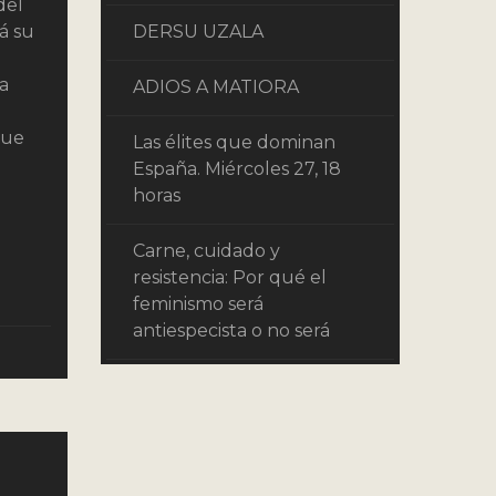
del
á su
DERSU UZALA
ca
ADIOS A MATIORA
que
Las élites que dominan
España. Miércoles 27, 18
horas
Carne, cuidado y
resistencia: Por qué el
feminismo será
antiespecista o no será