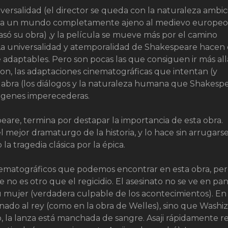
ersalidad (el director se queda con la naturaleza ambic
o a un mundo completamente ajeno al medievo europeo
ó su obra) ,y la película se mueve más por el camino
La universalidad y atemporalidad de Shakespeare hacen
te adaptables. Pero son pocas las que consiguen ir más al
son, las adaptaciones cinematográficas que intentan (y
 palabra (los diálogos y la naturaleza humana que Shakesp
imágenes imperecederas.
speare, termina por destapar la importancia de esta obra.
mejor dramaturgo de la historia, y lo hace sin arrugarse
a tragedia clásica por la épica.
matográficos que podemos encontrar en esta obra, pe
 no es otro que el regicidio. El asesinato no se ve en pan
 mujer (verdadera culpable de los acontecimientos). En
nado al rey (como en la obra de Welles), sino que Washi
, la lanza está manchada de sangre. Asaji rápidamente 