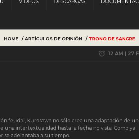
AU
VÍDEOS
DESCARGAS
DOCUMENTAC
HOME
ARTÍCULOS DE OPINIÓN
TRONO DE SANGRE
12 AM | 27 
japón feudal, Kurosawa no sólo crea una adaptación de un
ue una intertextualidad hasta la fecha no vista. Como ya
r se adelantaba a su tiempo.