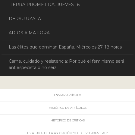
TIERRA PROMETIDA, JUEVES 18
DERSU UZALA
ADIOS A MATIORA
Las élites que dominan España. Miércoles 27, 18 horas
Carne, cuidado y resistencia: Por qué el feminismo será
antiespecista o no será
ENVIAR ARTÍCULO
HISTÓRICO DE ARTÍCULOS
HISTÓRICO DE CRÍTICAS
ESTATUTOS DE LA ASOCIACIÓN “COLECTIVO ROUSSEAU”