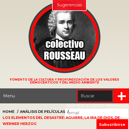
Sugerencias
FOMENTO DE LA CULTURA Y PROFUNDIZACIÓN DE LOS VALORES
DEMOCRÁTICOS Y DEL MEDIO AMBIENTE
Menu
Apúntate a nuestra Newsletter
HOME
ANÁLISIS DE PELÍCULAS
LOS ELEMENTOS DEL DESASTRE: AGUIRRE, LA IRA DE DIOS, DE
WERNER HERZOG