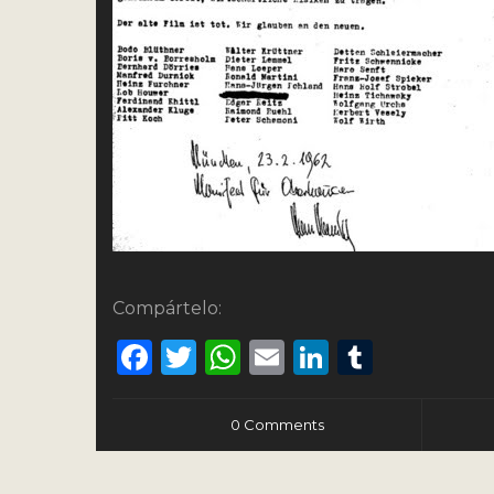
Compártelo:
Facebook
Twitter
WhatsApp
Email
LinkedIn
Tumbl
0 Comments