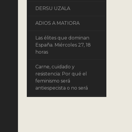
DERSU UZALA
ADIOS A MATIORA
Las élites que dominan
España. Miércoles 27, 18
horas
Carne, cuidado y
resistencia: Por qué el
feminismo será
antiespecista o no será