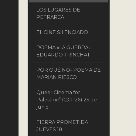
LOS LUGARES DE
PETRARCA
EL CINE SILENCIADO
POEMA «LA GUERRA»-
EDUARDO TRINCHAT
POR QUÉ NO- POEMA DE
MARIAN RIESCO
Queer Cinema for
Palestine” (QCP26) 25 de
junio
TIERRA PROMETIDA,
JUEVES 18