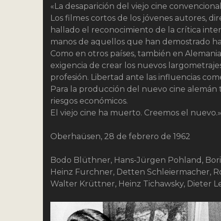
«La desaparición del viejo cine convencional
Los filmes cortos de los jóvenes autores, d
hallado el reconocimiento de la crítica int
manos de aquellos que han demostrado ha
Como en otros países, también en Alemania
exigencia de crear los nuevos largometraje
profesión. Libertad ante las influencias com
Para la producción del nuevo cine alemán t
riesgos económicos.
El viejo cine ha muerto. Creemos el nuevo.
Oberhaüsen, 28 de febrero de 1962
Bodo Blüthner, Hans-Jürgen Pohland, Boris
Heinz Furchner, Detten Schleiermacher, Ro
Walter Krüttner, Heinz Tichawsky, Dieter 