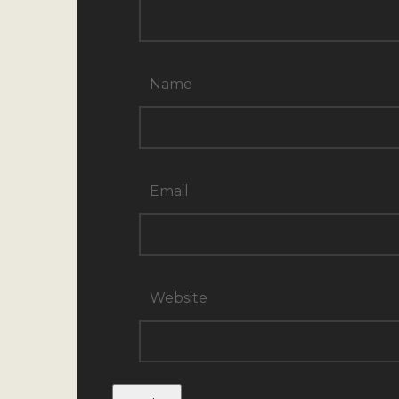
Name
Email
Website