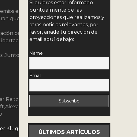
Si quieres estar informado
puntualmente de las
emios en festivales internacionales y han
proyecciones que realizamos y
stran que el futuro del cine alemán está ne
otras noticias relevantes, por
favor, añade tu direccion de
ación para el largometraje. Declaramos nuestra
email aquí debajo:
Libertad ante las convenciones usuales de la
Name
. Juntos estamos preparados para resistir
Email
ar Reitz, Bernhard Doermer, Peter Schamoni,
t,Alexander Kluge, Franz-Josef Stropel,
o
er Kluge
en la presentación del Manifiesto de
ÚLTIMOS ARTÍCULOS