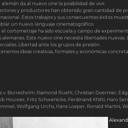
 alemán da al nuevo cine la posibilidad de vivir.
irectores y productores han obtenido gran cantidad de pr
ernacional. Estos trabajos y sus consecuentes éxitos mue
blar un nuevo lenguaje cinematográfico.
 el cortometraje ha sido escuela y campo de experiment
s alemanes. Este nuevo cine necesita libertades nuevas. 
erciales. Libertad ante los grupos de presión.
enemos ideas creativas, formales y económicas concretas
»
 v. Borresholm, Raimond Ruehl, Christian Doermer, Edg
b Houwer, Fritz Schwenicke, Ferdinand Khitti, Haro Senf
Lemmel, Wolfgang Urchs, Hans Loeper, Ronald Martini, W
Alexand