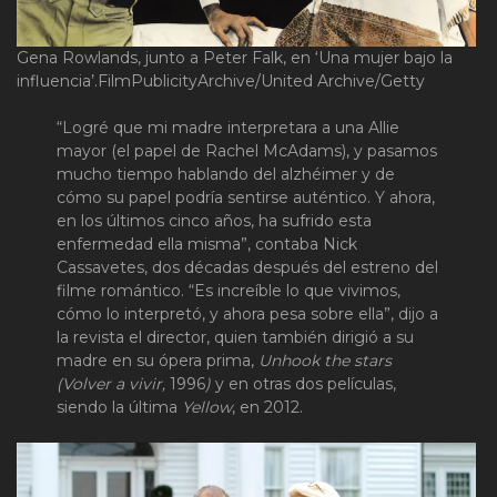
Gena Rowlands, junto a Peter Falk, en ‘Una mujer bajo la
influencia’.
FilmPublicityArchive/United Archive/Getty
“Logré que mi madre interpretara a una Allie
mayor (el papel de Rachel McAdams), y pasamos
mucho tiempo hablando del alzhéimer y de
cómo su papel podría sentirse auténtico. Y ahora,
en los últimos cinco años, ha sufrido esta
enfermedad ella misma”, contaba Nick
Cassavetes, dos décadas después del estreno del
filme romántico. “Es increíble lo que vivimos,
cómo lo interpretó, y ahora pesa sobre ella”, dijo a
la revista el director, quien también dirigió a su
madre en su ópera prima,
Unhook the stars
(Volver a vivir,
1996
)
y en otras dos películas,
siendo la última
Yellow
, en 2012.