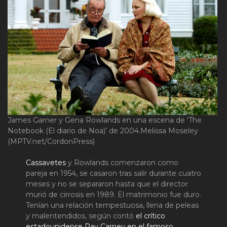
James Garner y Gena Rowlands en una escena de ‘The
Notebook (El diario de Noa)’ de 2004.
Melissa Moseley
(MPTV.net/CordonPress)
Cassavetes
y Rowlands comenzaron como
pareja en 1954, se casaron tras salir durante cuatro
meses y no se separaron hasta que el director
murió de cirrosis en 1989. El matrimonio fue duro.
Tenían una relación tempestuosa, llena de peleas
y malentendidos, según contó
el crítico
estadounidense Ray Carney en el famoso