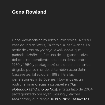
Gena Rowland
Gena Rowlands ha muerto el miércoles 14 en su
casa de Indian Wells, California, a los 94 años. La
actriz de
Una mujer bajo la influencia
, que
padecía alzhéimer, fue una de las grandes divas
del cine independiente estadounidense entre
1960 y 1980 y protagonizó una decena de cintas
dirigidas por su marido, el también actor John
Cassavetes, fallecido en 1989. Para las
generaciones más jóvenes, Rowlands es un
rostro familiar gracias a su papel en
The
Notebook
(
El diario de Noa
)
, el taquillazo de 2004
protagonizado por Ryan Gosling y Rachel
McAdams y que dirigió
su hijo, Nick Cassavetes
.