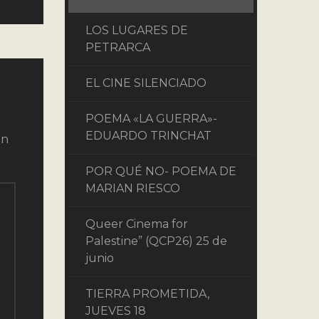
LOS LUGARES DE
PETRARCA
EL CINE SILENCIADO
POEMA «LA GUERRA»-
EDUARDO TRINCHAT
on
POR QUÉ NO- POEMA DE
MARIAN RIESCO
Queer Cinema for
Palestine” (QCP26) 25 de
junio
TIERRA PROMETIDA,
JUEVES 18