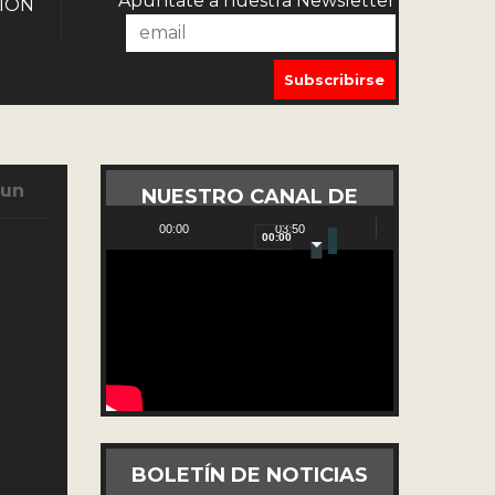
Apúntate a nuestra Newsletter
IÓN
Jun
NUESTRO CANAL DE
YOUTUBE
00:00
03:50
00:00
Reproductor
de
vídeo
BOLETÍN DE NOTICIAS