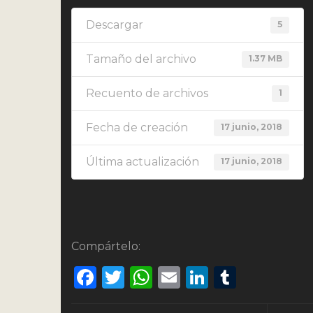
Descargar
5
Tamaño del archivo
1.37 MB
Recuento de archivos
1
Fecha de creación
17 junio, 2018
Última actualización
17 junio, 2018
Compártelo:
Facebook
Twitter
WhatsApp
Email
LinkedIn
Tumbl