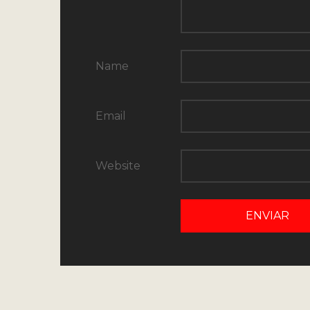
Name
Email
Website