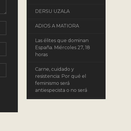
DERSU UZALA
ADIOS A MATIORA
Las élites que dominan
España. Miércoles 27, 18
horas
Carne, cuidado y
resistencia: Por qué el
feminismo será
antiespecista o no será