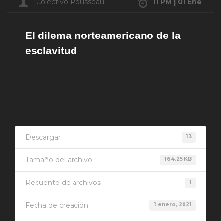
Colectivo Rousseau
11 PM | 01 Ene
El dilema norteamericano de la
esclavitud
Descargar
13
Tamaño del archivo
164.25 KB
Recuento de archivos
1
Fecha de creación
1 enero, 2021