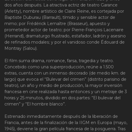
dos años después. La atractiva actriz de teatro Garance
(Arletty), nombre artístico de Claire Reine, es cortejada por
Baptiste Duburau (Barrault), tímido y sensible actor de
mimo; por Frédérick Lemaître (Brasseur), apuesto y
prometedor actor de teatro; por Pierre-François Lacenaire
(Herrand), dramaturgo frustrado, estafador, ladrón y asesino
de refinados modales; y por el vanidoso conde Édouard de
Montray (Salou).
El film suma drama, romance, farsa, tragedia y teatro.
Concebido como una superproducción, reúne a 1.500
extras, cuenta con un inmenso decorado (de medio km. de
largo) que evoca el “Bulevar del crimen” (distrito parisino de
teatro), un año y medio de producción, la mayor inversión
francesa en cine realizada hasta entonces y un metraje de 3
horas y 25 minutos, dividido en dos partes: “El bulevar del
crimen” y “El hombre blanco”.
Estrenado inmediatamente después de la liberación de
Francia, antes de la finalización de la IIGM en Europa (mayo,
1945), deviene la gran película francesa de la posguerra. Tras