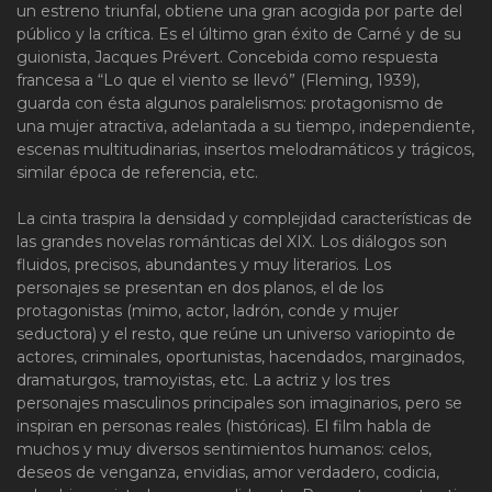
un estreno triunfal, obtiene una gran acogida por parte del
público y la crítica. Es el último gran éxito de Carné y de su
guionista, Jacques Prévert. Concebida como respuesta
francesa a “Lo que el viento se llevó” (Fleming, 1939),
guarda con ésta algunos paralelismos: protagonismo de
una mujer atractiva, adelantada a su tiempo, independiente,
escenas multitudinarias, insertos melodramáticos y trágicos,
similar época de referencia, etc.
La cinta traspira la densidad y complejidad características de
las grandes novelas románticas del XIX. Los diálogos son
fluidos, precisos, abundantes y muy literarios. Los
personajes se presentan en dos planos, el de los
protagonistas (mimo, actor, ladrón, conde y mujer
seductora) y el resto, que reúne un universo variopinto de
actores, criminales, oportunistas, hacendados, marginados,
dramaturgos, tramoyistas, etc. La actriz y los tres
personajes masculinos principales son imaginarios, pero se
inspiran en personas reales (históricas). El film habla de
muchos y muy diversos sentimientos humanos: celos,
deseos de venganza, envidias, amor verdadero, codicia,