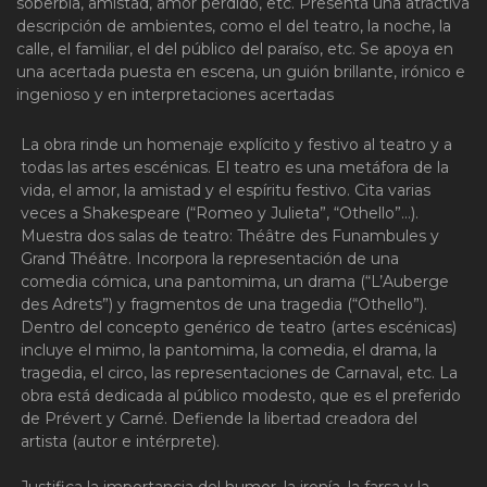
soberbia, amistad, amor perdido, etc. Presenta una atractiva
descripción de ambientes, como el del teatro, la noche, la
calle, el familiar, el del público del paraíso, etc. Se apoya en
una acertada puesta en escena, un guión brillante, irónico e
ingenioso y en interpretaciones acertadas
La obra rinde un homenaje explícito y festivo al teatro y a
todas las artes escénicas. El teatro es una metáfora de la
vida, el amor, la amistad y el espíritu festivo. Cita varias
veces a Shakespeare (“Romeo y Julieta”, “Othello”…).
Muestra dos salas de teatro: Théâtre des Funambules y
Grand Théâtre. Incorpora la representación de una
comedia cómica, una pantomima, un drama (“L’Auberge
des Adrets”) y fragmentos de una tragedia (“Othello”).
Dentro del concepto genérico de teatro (artes escénicas)
incluye el mimo, la pantomima, la comedia, el drama, la
tragedia, el circo, las representaciones de Carnaval, etc. La
obra está dedicada al público modesto, que es el preferido
de Prévert y Carné. Defiende la libertad creadora del
artista (autor e intérprete).
Justifica la importancia del humor, la ironía, la farsa y la