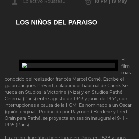
Colectivo Rousseau
10 PM | 19 May
LOS NIÑOS DEL PARAISO
El
film
más
conocido del realizador francés Marcel Carné. Escribe el
guión Jacques Prévert, colaborador habitual de Carné. Se
rueda en Studios la Victorine (Niza) y en Studios Pathé
Cinéma (Paris) entre agosto de 1943 y junio de 1944, con
interrupciones a causa de la IIGM. Es nominado a un Oscar
(guión original). Producido por Raymond Borderie y Fred
Orain para Pathé, se proyecta en sesión inaugural el 9-III-
1945 (Paris).
La acción dramática tiene lugar en Paris, en 1828 y unos