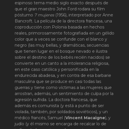
espinoso tema medio siglo exacto después de
que el gran maestro John Ford rodara su film
póstumo
7 mujeres
(1956), interpretado por Anne
Bancroft. La película de la directora francesa, una
coproducción con Polonia basada en hechos
reales, primorosamente fotografiada en un gélido
color que a veces se confunde con el blanco y
negro (las muy bellas, y dramáticas, secuencias
que tienen lugar en el bosque nevado e ilustra
sobre el destino de los bebés recién nacidos) se
convierte en un canto a la intolerancia religiosa,
en este caso católica y personificada en la
endurecida abadesa, y en contra de esa barbarie
masculina que se produce en casi todas las
guerras y tiene como víctimas a las mujeres que
arrostran, además, un sentimiento de culpa por la
agresión sufrida. La doctora francesa, que
además es comunista (y está a punto de ser
violada, también, por soldados soviéticos), y un
médico francés, Samuel (
Vincent Macaigne
), y
judío (y él mismo se encarga de recalcar lo de