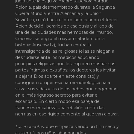
judío ante la esquiva madre superiora porque
Polonia, país desmembrado durante la Segunda
Guerra Mundial entre Alemania y la Unión
Soviética, miró hacia el otro lado cuando el Tercer
Reich decidió liberarles de esa etnia y al lado de
una de las ciudades más hermosas del mundo,
Cracovia, se erigió el mayor matadero de la
historia: Auschwitz), luchan contra la
intransigencia de las religiosas (ellas se niegan a
desnudarse ante los médicos aduciendo
principios religiosos que les impiden mostrar sus
partes íntimas a extraños; los doctores les invitan
a dejar a Dios aparte en este conflicto) y
consiguen romper esa barrera ideológica para
salvar sus vidas y las de los bebés que engendran
en el más riguroso secreto para evitar el
escándalo. En cierto modo esa pareja de
franceses encabeza una rebelión contra las
normas en ese rígido convento al que van a parar.
Las inocentes
, que empieza siendo un film seco y
austero (unos niños abandonados,