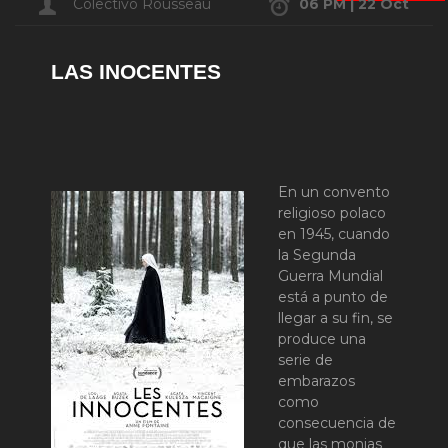
Colectivo Rousseau
06 PM | 22 Oct
LAS INOCENTES
En un convento
religioso polaco
en 1945, cuando
la Segunda
Guerra Mundial
está a punto de
llegar a su fin, se
produce una
serie de
embarazos
como
consecuencia de
que las monjas