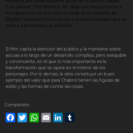
recuerda que todavía puede gozar de su último trabajo,
“Las ciervas” (The Bitches). No faltan los trazos irónicos y
mordaces con los que mira la moda de la minifalda de
Brigitte. Retoma el tono jocoso y burlesco siempre que se
refiere a la mentira y al embrollo.
El film capta la atención del público y la mantiene sobre
ascuas a lo largo de un desarrollo complejo, pero asequible
y convincente, en el que lo más importante es la
transformación que se opera en el interior de los
personajes. Por lo demás, la obra constituye un buen
ejemplo del valor que para Chabrol tienen las figuras de
estilo y las formas de contar las cosas.
Compártelo:
Facebook
Twitter
WhatsApp
Email
LinkedIn
Tumblr