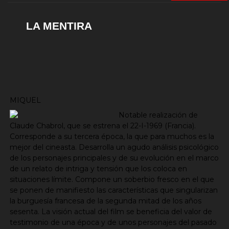
LA MENTIRA
MIQUEL
Notable realización de
Claude Chabrol, que se estrena el 22-I-1969 (Francia).
Corresponde a su tercera época, la que para muchos es la
mejor del cineasta. Desarrolla un agudo análisis psicológico
de los personajes principales y de su evolución en el marco
de un relato de intriga y tensión que los coloca en
situaciones límite. Compone un soberbio fresco en el que
se ponen de manifiesto las características que singularizan
la burguesía francesa de la segunda mitad de los años
sesenta. La visión actual del film se beneficia del valor de
testimonio de una época y de unos personajes del pasado