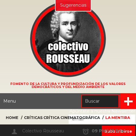
Sugerencias
FOMENTO DE LA CULTURA Y PROFUNDIZACIÓN DE LOS VALORES
DEMOCRÁTICOS Y DEL MEDIO AMBIENTE
Menu
Apúntate a nuestra Newsletter
HOME
CRÍTICAS
CRÍTICA CINEMATOGRÁFICA
LA MENTIRA
Colectivo Rousseau
09 PM | 13 Ene