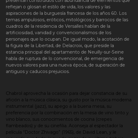
presentan construidos con abundancia de elementos que
reflejan o glosan el estilo de vida, los valores y las
aspiraciones de la burguesía francesa de los años 60. Los
temas ampulosos, eróticos, mitológicos y barrocos de las
cuadros de la residencia de Versalles hablan de la
artificiosidad, vanidad y convencionalismos de los
personajes que lo ocupan. De igual modo, la acotación de
la figura de la Libertad, de Delacroix, que preside la
estancia principal del apartamento de Neuilly-sur-Seine
habla de ruptura de lo convencional, de emergencia de
nuevos valores para una nueva época, de superación de
antiguos y caducos prejuicios.
Chabrol aprovecha la ocasión para dejar constancia de su
afición a la música clásica, su gusto por la música moderna
instrumental (jazz), su apego a la buena mesa, su
preferencia por la combinación en la mesa de vino tinto y
vino blanco, sus conocimientos de cocina (crepes
flambeados) y de su cinefilia. Aconseja al espectador la
película “Doctor Zhivago” (1965), de David Lean, y le