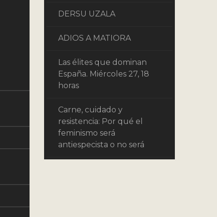
DERSU UZALA
ADIOS A MATIORA
Las élites que dominan
España. Miércoles 27, 18
horas
Carne, cuidado y
resistencia: Por qué el
feminismo será
antiespecista o no será