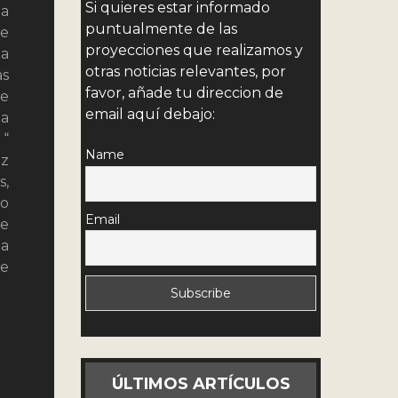
Si quieres estar informado
la
puntualmente de las
ue
proyecciones que realizamos y
da
otras noticias relevantes, por
as
favor, añade tu direccion de
de
email aquí debajo:
la
 “
Name
ez
s,
 o
Email
de
na
te
ÚLTIMOS ARTÍCULOS