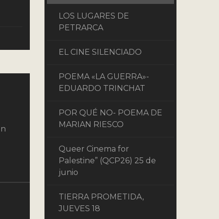
LOS LUGARES DE
PETRARCA
EL CINE SILENCIADO
POEMA «LA GUERRA»-
EDUARDO TRINCHAT
POR QUÉ NO- POEMA DE
MARIAN RIESCO
on
Queer Cinema for
Palestine” (QCP26) 25 de
junio
TIERRA PROMETIDA,
JUEVES 18