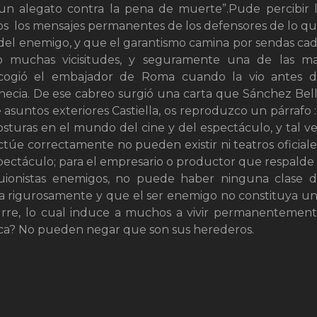
un alegato contra la pena de muerte”.Pude percibir 
os los mensajes permanentes de los defensores de lo q
del enemigo, y que el garantismo camina por sendas ca
vo muchas vicisitudes, y seguramente una de las m
 cogió el embajador de Roma cuando la vio antes 
Venecia. De ese cabreo surgió una carta que Sánchez Bel
asuntos exteriores Castiella, os reproduzco un párrafo :
osturas en el mundo del cine y del espectáculo, y tal v
actúe correctamente no pueden existir ni teatros oficiale
espectáculo; para el empresario o productor que respalde
uionistas enemigos, no puede haber ninguna clase 
gla rigurosamente y que el ser enemigo no constituya u
rre, lo cual induce a muchos a vivir permanentemen
ica? No pueden negar que son sus herederos.