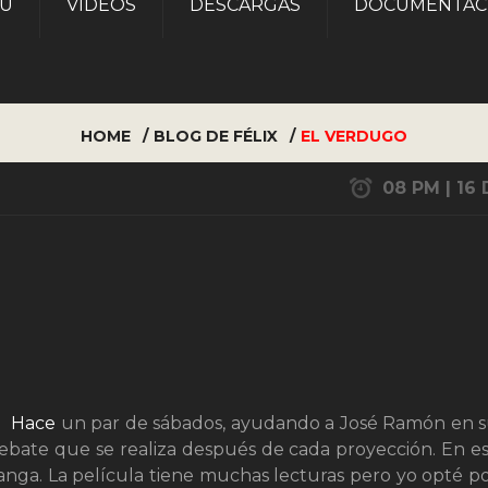
AU
VÍDEOS
DESCARGAS
DOCUMENTAC
HOME
BLOG DE FÉLIX
EL VERDUGO
08 PM | 16 
Hace
un par de sábados, ayudando a José Ramón en 
ebate que se realiza después de cada proyección. En e
ga. La película tiene muchas lecturas pero yo opté p