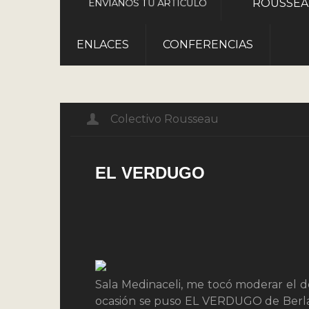
ROUSSE
ENVÍANOS TU ARTÍCULO
ENLACES
CONFERENCIAS
Colectivo Rousseau
EL VERDUGO
Sala Medinaceli, me tocó moderar el d
ocasión se puso EL VERDUGO de Berlan