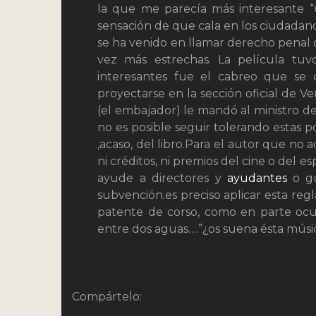
la que me parecía más interesante “
sensación de que cala en los ciudadan
se ha venido en llamar derecho penal 
vez más estrechas. La película tu
interesantes fue el cabreo que se
proyectarse en la sección oficial de 
(el embajador) le mandó al ministro de 
no es posible seguir tolerando estas p
,acaso, del libro.Para el autor que no 
ni créditos, ni premios del cine o del 
ayude a directores y
ayudantes
o g
subvención.es preciso aplicar esta re
patente de corso, como en parte ocu
entre dos aguas….”¿os suena ésta mús
Compártelo: