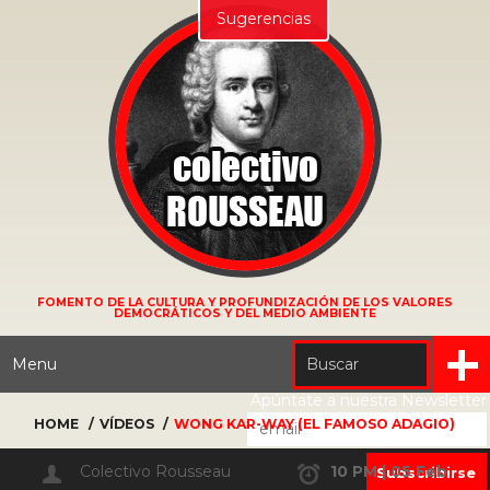
Sugerencias
FOMENTO DE LA CULTURA Y PROFUNDIZACIÓN DE LOS VALORES
DEMOCRÁTICOS Y DEL MEDIO AMBIENTE
Menu
Apúntate a nuestra Newsletter
HOME
VÍDEOS
WONG KAR-WAY (EL FAMOSO ADAGIO)
Colectivo Rousseau
10 PM | 05 Feb