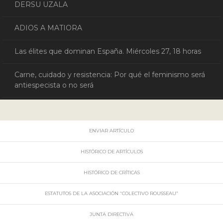
DERSU UZALA
ADIOS A MATIORA
Las élites que dominan España. Miércoles 27, 18 horas
Carne, cuidado y resistencia: Por qué el feminismo será
antiespecista o no será
ENVIAR ARTÍCULO
HISTÓRICO DE ARTÍCULOS
HISTÓRICO DE CRÍTICAS
ESTATUTOS DE LA ASOCIACIÓN “COLECTIVO ROUSSEAU”
JUNTA DIRECTIVA