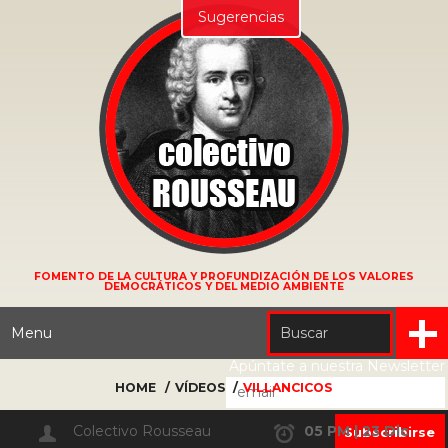
Sugerencias
FOMENTO DE LA CULTURA Y PROFUNDIZACIÓN DE LOS VALORES
DEMOCRÁTICOS Y DEL MEDIO AMBIENTE
Menu
Apúntate a nuestra Newsletter
HOME
VÍDEOS
VILLANCICOS
Colectivo Rousseau
05 PM | 23 Dic