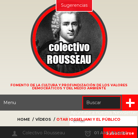
Sugerencias
FOMENTO DE LA CULTURA Y PROFUNDIZACIÓN DE LOS VALORES
DEMOCRÁTICOS Y DEL MEDIO AMBIENTE
Menu
Apúntate a nuestra Newsletter
HOME
VÍDEOS
OTAR IOSSELIANI Y EL PÚBLICO
Colectivo Rousseau
01 AM | 31 Oct