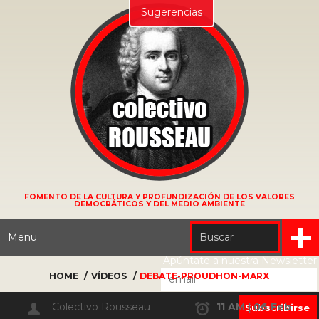
Sugerencias
FOMENTO DE LA CULTURA Y PROFUNDIZACIÓN DE LOS VALORES
DEMOCRÁTICOS Y DEL MEDIO AMBIENTE
Menu
Apúntate a nuestra Newsletter
HOME
VÍDEOS
DEBATE-PROUDHON-MARX
Colectivo Rousseau
11 AM | 06 Feb