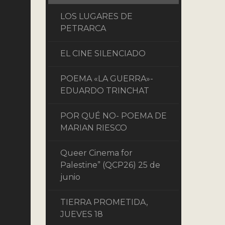
LOS LUGARES DE
PETRARCA
EL CINE SILENCIADO
POEMA «LA GUERRA»-
EDUARDO TRINCHAT
POR QUÉ NO- POEMA DE
MARIAN RIESCO
Queer Cinema for
Palestine” (QCP26) 25 de
junio
TIERRA PROMETIDA,
JUEVES 18