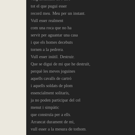
tot el que pugui esser
record meu. Meu per un instant.
Vull esser realment
com una roca que no ha
servit per aguantar una casa
i que els homes decebuts
tornen a la pedrera.
Vull esser inútil. Destruir.
Que se digui de mi que he destruït,
perquè les meves joguines
aquells cavalls de cartró
i aquells soldats de plom
essencialment solitaris,
ja no poden participar del cel
menut i simpàtic
que construïa per a ells.
Arrancat durament de mi,
vull esser a la mesura de tothom.