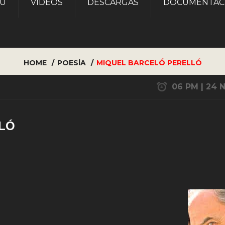
AU
VÍDEOS
DESCARGAS
DOCUMENTAC
HOME
POESÍA
MIQUEL BARCELÓ PERELLÓ
06 PM | 24 
LÓ