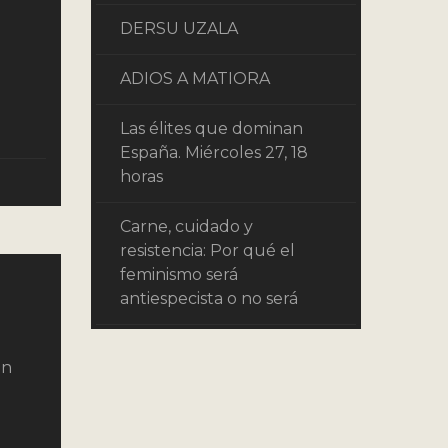
DERSU UZALA
ADIOS A MATIORA
Las élites que dominan
España. Miércoles 27, 18
horas
Carne, cuidado y
resistencia: Por qué el
feminismo será
antiespecista o no será
on