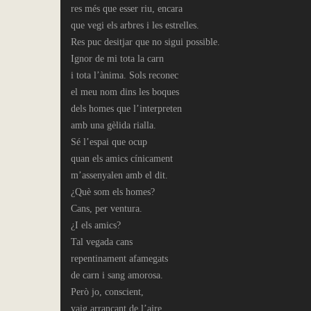
res més que esser riu, encara
que vegi els arbres i les estrelles.
Res puc desitjar que no sigui possible.
Ignor de mi tota la carn
i tota l’ànima. Sols reconec
el meu nom dins les boques
dels homes que l’interpreten
amb una gèlida rialla.
Sé l’espai que ocup
quan els amics cínicament
m’assenyalen amb el dit.
¿Què som els homes?
Cans, per ventura.
¿I els amics?
Tal vegada cans
repentinament afamegats
de carn i sang amorosa.
Però jo, conscient,
vaig arrancant de l’aire