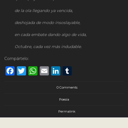
de la ola llegando ya vencida,
deshojada de modo insoslayable,
en cada embate dando algo de vida,
Octubre, cada vez más indudable.
Compártelo:
Facebook
Twitter
WhatsApp
Email
LinkedIn
Tumblr
0 Comments
Poesía
Permalink