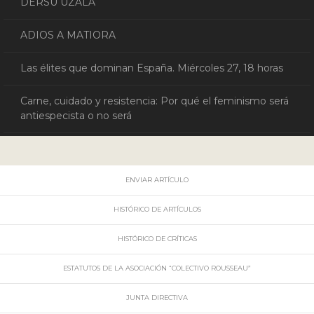
DERSU UZALA
ADIOS A MATIORA
Las élites que dominan España. Miércoles 27, 18 horas
Carne, cuidado y resistencia: Por qué el feminismo será
antiespecista o no será
ENVIAR ARTÍCULO
HISTÓRICO DE ARTÍCULOS
HISTÓRICO DE CRÍTICAS
ESTATUTOS DE LA ASOCIACIÓN “COLECTIVO ROUSSEAU”
JUNTA DIRECTIVA