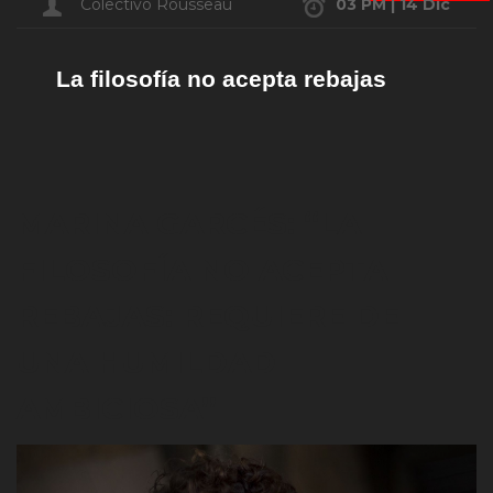
Colectivo Rousseau
03 PM | 14 Dic
La filosofía no acepta rebajas
MARINA GARCÉS: “LA
FILOSOFÍA NO ACEPTA
REBAJAS: REQUIERE DE
UNA HUMILDAD
AMBICIOSA”