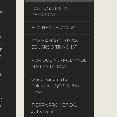
LOS LUGARES DE
ás
PETRARCA
la
EL CINE SILENCIADO
de
POEMA «LA GUERRA»-
ra
EDUARDO TRINCHAT
ón
je
POR QUÉ NO- POEMA DE
MARIAN RIESCO
el
Queer Cinema for
la
Palestine” (QCP26) 25 de
junio
la
TIERRA PROMETIDA,
io
JUEVES 18