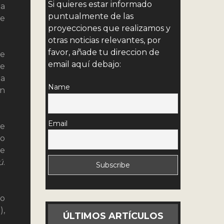
Si quieres estar informado
ia
puntualmente de las
de
proyecciones que realizamos y
otras noticias relevantes, por
favor, añade tu direccion de
de
email aquí debajo:
se
ba
Name
ón
Email
me
do
se
ú
.
lo
),
ÚLTIMOS ARTÍCULOS