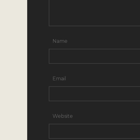
Name
Email
Website