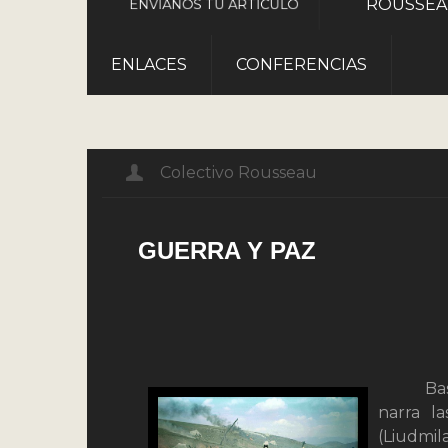
ROUSSE
ENVÍANOS TU ARTÍCULO
ENLACES
CONFERENCIAS
Colectivo Rousseau
GUERRA Y PAZ
Ba
narra la
(Liudmil