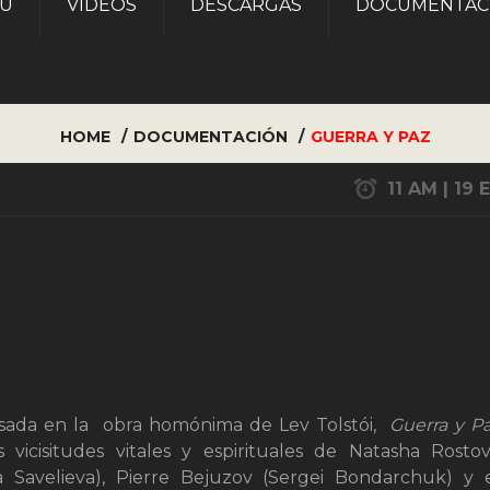
AU
VÍDEOS
DESCARGAS
DOCUMENTAC
HOME
DOCUMENTACIÓN
GUERRA Y PAZ
11 AM | 19 
sada en la o
bra homónima de Lev Tolstói,
Guerra y P
s vicisitudes vitales y espirituales de Natasha Rosto
a Savelieva), Pierre Bejuzov (Sergei Bondarchuk) y 