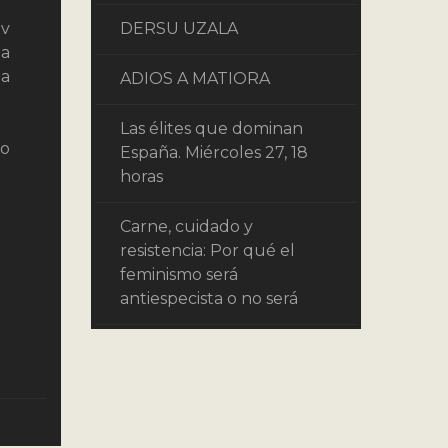
av
DERSU UZALA
la
ea
ADIOS A MATIORA
Las élites que dominan
no
España. Miércoles 27, 18
horas
Carne, cuidado y
resistencia: Por qué el
feminismo será
antiespecista o no será