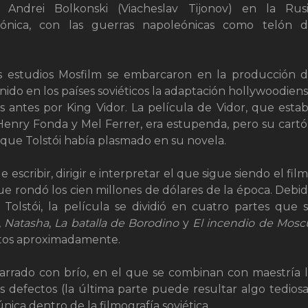
e Andrei Bolkonski (Viacheslav Tijonov) en la Rus
ónica, con las guerras napoleónicas como telón 
s estudios Mosfilm se embarcaron en la producción 
nido en los países soviéticos la adaptación hollywoodien
s antes por King Vidor. La película de Vidor, que esta
enry Fonda y Mel Ferrer, era estupenda, pero su cart
 que Tolstói había plasmado en su novela.
scribir, dirigir e interpretar el que sigue siendo el fil
que rondó los cien millones de dólares de la época. Debi
 Tolstói, la película se dividió en cuatro partes que 
,
Natasha
,
La batalla de Borodino
y
El incendio de Mosc
utos aproximadamente.
narrado con brío, en el que se combinan con maestría 
s defectos (la última parte puede resultar algo tediosa
ica dentro de la filmografía soviética.