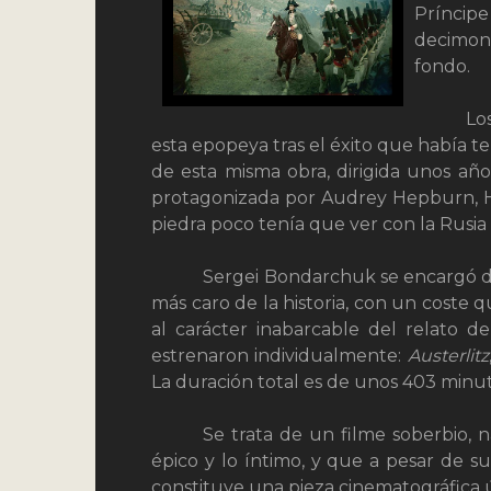
Príncip
decimon
fondo.
Lo
esta epopeya tras el éxito que había te
de esta misma obra, dirigida unos año
protagonizada por Audrey Hepburn, H
piedra poco tenía que ver con la Rusia
Sergei Bondarchuk se encargó de e
más caro de la historia, con un coste 
al carácter inabarcable del relato de
estrenaron individualmente:
Austerlitz
La duración total es de unos 403 min
Se trata de un filme soberbio, 
épico y lo íntimo, y que a pesar de su
constituye una pieza cinematográfica ún