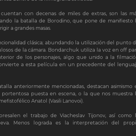
e cuentan con decenas de miles de extras, son las m
cando la batalla de Borodino, que pone de manifiesto 
igir a grandes masas.
ncionalidad clásica; abundando la utilización del punto 
losos de la cámara. Bondarchuk utiliza la voz en off pa
erior de los personajes, algo que unido a la filmaci
convierte a esta película en un precedente del lengua
talla anteriormente mencionadas, destacan asimismo 
y portentosa puesta en escena, o la que nos muestra 
efistofélico Anatol (Vasili Lanovoi).
bresalen el trabajo de Viacheslav Tijonov, así como 
ieva. Menos lograda es la interpretación del prop