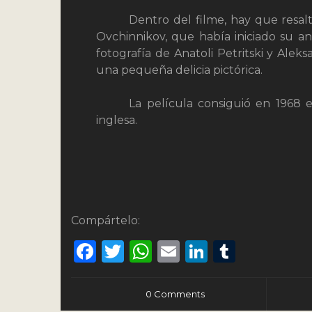
Dentro del filme, hay que resal
Ovchinnikov, que había iniciado su a
fotografía de Anatoli Petritski y Al
una pequeña delicia pictórica.
La película consiguió en 1968 
inglesa.
Compártelo:
Facebook
Twitter
WhatsApp
Email
LinkedIn
Tumbl
0 Comments