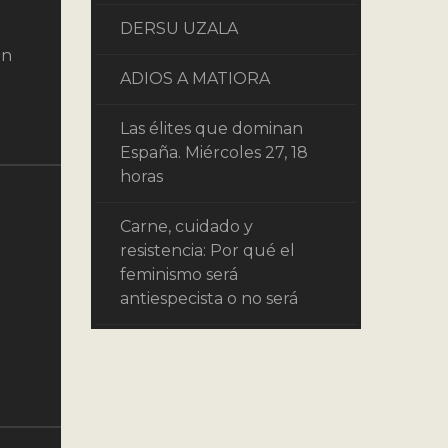
DERSU UZALA
on
ADIOS A MATIORA
Las élites que dominan
España. Miércoles 27, 18
horas
Carne, cuidado y
resistencia: Por qué el
feminismo será
antiespecista o no será