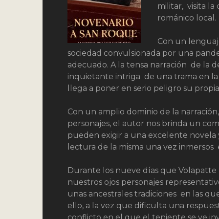
militar, visita 
románico local.
Con un lenguaje
sociedad convulsionada por una pandem
adecuado. A la tensa narración de la d
inquietante intriga de una trama en l
llega a poner en serio peligro su propia
Con un amplio dominio de la narración,
personajes, el autor nos brinda un com
pueden exigir a una excelente novela 
lectura de la misma una vez inmersos e
Durante los nueve días que Volapatte p
nuestros ojos personajes representati
unas ancestrales tradiciones en las q
ello, a la vez que dificulta una respue
conflicto en el que el teniente se ve 