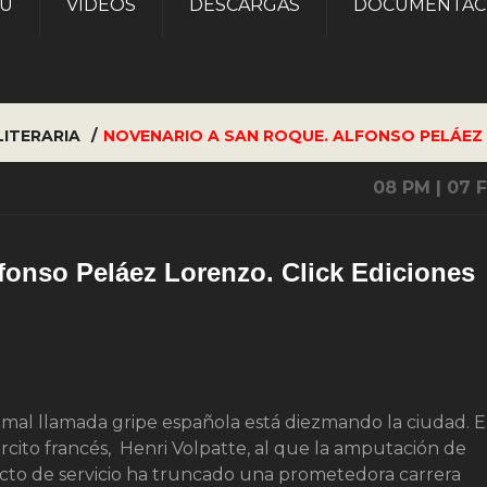
AU
VÍDEOS
DESCARGAS
DOCUMENTAC
LITERARIA
NOVENARIO A SAN ROQUE. ALFONSO PELÁEZ 
08 PM | 07 
fonso Peláez Lorenzo. Click Ediciones
 mal llamada gripe española está diezmando la ciudad. E
ército francés, Henri Volpatte, al que la amputación de
cto de servicio ha truncado una prometedora carrera