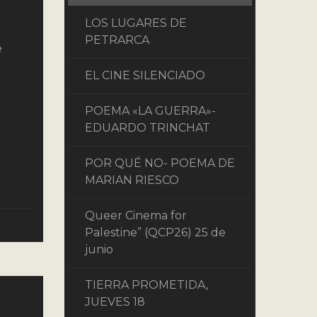
LOS LUGARES DE
PETRARCA
e
EL CINE SILENCIADO
POEMA «LA GUERRA»-
EDUARDO TRINCHAT
POR QUÉ NO- POEMA DE
MARIAN RIESCO
Queer Cinema for
Palestine” (QCP26) 25 de
junio
TIERRA PROMETIDA,
JUEVES 18