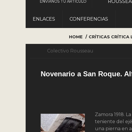
ROUSSE
ENVÍANOS TU ARTÍCULO
ENLACES
CONFERENCIAS
HOME
CRÍTICAS
CRÍTICA 
Colectivo Rousseau
Novenario a San Roque. Al
Zamora 1918. La
teniente del ej
una pierna en a