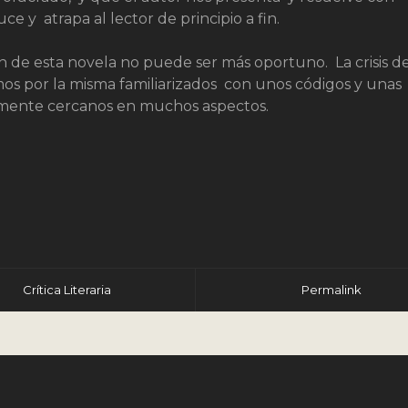
e y atrapa al lector de principio a fin.
n de esta novela no puede ser más oportuno. La crisis d
s por la misma familiarizados con unos códigos y unas
mente cercanos en muchos aspectos.
r
Crítica Literaria
Permalink