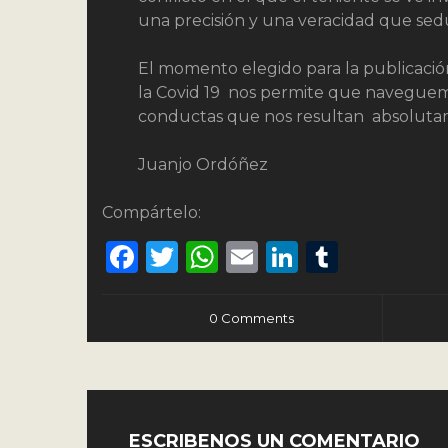
una precisión y una veracidad que seduc
El momento elegido para la publicació
la Covid 19 nos permite que naveguemo
conductas que nos resultan absoluta
Juanjo Ordóñez
Compártelo:
Facebook
Twitter
WhatsApp
Email
LinkedIn
Tumbl
0 Comments
ESCRIBENOS UN COMENTARIO