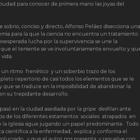
la ciudad para conocer de primera mano las joyas del
 sobrio, conciso y directo, Alfonso Peláez disecciona un
ia para la que la ciencia no encuentra un tratamiento
esesperada lucha por la supervivencia se une la
a que el teniente se ve involuntariamente envuelto y qu
 vida.
 un ritmo frenético y un soberbio trazo de los
pleto repertorio de casi todos los elementos que se le
y que se traduce en la imposibilidad de abandonar la
n su trepidante desarrollo.
asó en la ciudad asediada por la gripe desfilan ante
vos de los diferentes estamentos sociales atrapados en
ue la Iglesia sigue jugando un papel predominante. Todo
sta científica a la enfermedad, explica y conforma el
involucrado, y que el autor nos presenta y resuelve con