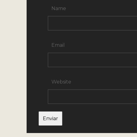
Name
Email
Website