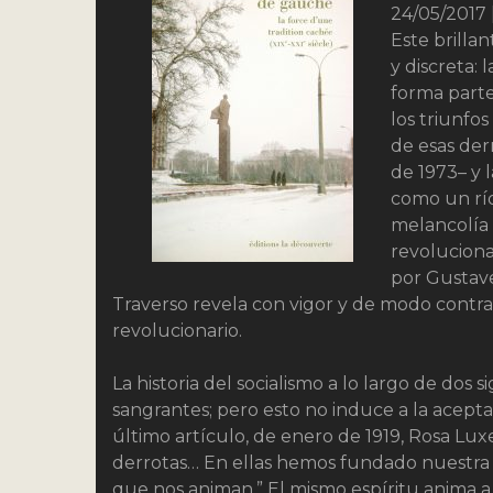
24/05/2017
Este brilla
y discreta:
forma parte
los triunfos
de esas der
de 1973– y l
como un río 
melancolía 
revolucion
por Gustave
Traverso revela con vigor y de modo contrai
revolucionario.
La historia del socialismo a lo largo de dos 
sangrantes; pero esto no induce a la aceptac
último artículo, de enero de 1919, Rosa Lux
derrotas… En ellas hemos fundado nuestra e
que nos animan.” El mismo espíritu anima a