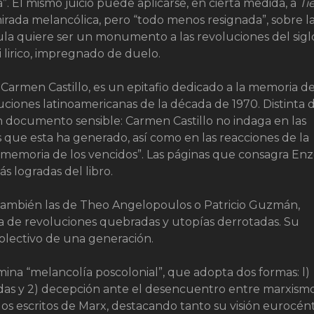
. El mismo juicio puede aplicarse, en cierta medida, a
Tie
irada melancólica, pero “todo menos resignada”, sobre l
ula quiere ser un monumento a las revoluciones del sigl
lirico, impregnado de duelo.
 Carmen Castillo, es un epitafio dedicado a la memoria d
iones latinoamericanas de la década de 1970. Distinta d
n documento sensible: Carmen Castillo no indaga en las
s que esta ha generado, así como en las reacciones de la
a memoria de los vencidos”. Las páginas que consagra En
s logradas del libro.
o también las de Theo Angelopoulos o Patricio Guzmán,
a de revoluciones quebradas y utopías derrotadas. Su
olectivo de una generación.
ina “melancolía poscolonial”, que adopta dos formas: l)
idas y 2) decepción ante el desencuentro entre marxism
los escritos de Marx, destacando tanto su visión eurocént