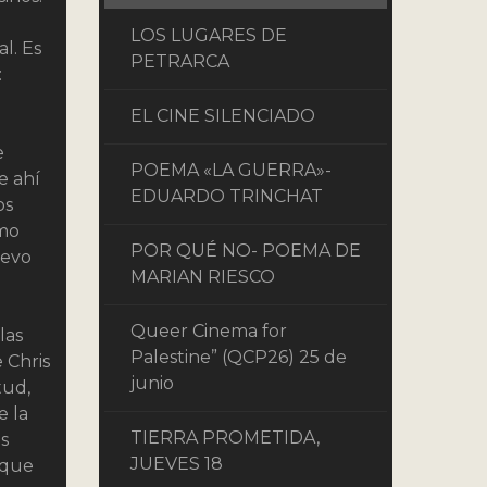
LOS LUGARES DE
al. Es
PETRARCA
:
EL CINE SILENCIADO
e
POEMA «LA GUERRA»-
e ahí
EDUARDO TRINCHAT
os
smo
POR QUÉ NO- POEMA DE
uevo
MARIAN RIESCO
Queer Cinema for
las
Palestine” (QCP26) 25 de
e Chris
junio
tud,
e la
TIERRA PROMETIDA,
as
JUEVES 18
 que