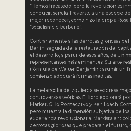
“Hemos fracasado, pero la revolución es inm
conducir, señala Traverso, a una especie de te
mejor reconocer, como hizo la propia Rosa 
“socialismo o barbarie”.
Contrariamente a las derrotas gloriosas del 
Berlín, seguida de la restauración del cap
el desarrollo, a partir de esos años, de un
representantes más eminentes. Su arte resi
(fórmula de Walter Benjamin): asumir un fr
comienzo adoptará formas inéditas.
La melancolía de izquierda se expresa mejor
controversias teóricas. El libro explorará por
Marker, Gillo Pontecorvo y Ken Loach. Contrar
pero muestra la dimensión subjetiva de los
experiencia revolucionaria. Marxista anticol
derrotas gloriosas que preparan el futuro