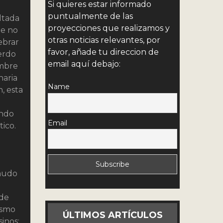
Si quieres estar informado
puntualmente de las
ltada
proyecciones que realizamos y
ue no
otras noticias relevantes, por
ebrar
favor, añade tu direccion de
uerdo
email aquí debajo:
embre
naria
Name
, esta
ando
Email
ico.
enudo
 de
ismo
ÚLTIMOS ARTÍCULOS
inos: