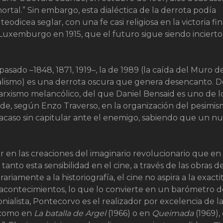
ortal.” Sin embargo, esta dialéctica de la derrota podía
odicea seglar, con una fe casi religiosa en la victoria fin
Luxemburgo en 1915, que el futuro sigue siendo incierto
pasado –1848, 1871, 1919–, la de 1989 (la caída del Muro d
italismo) es una derrota oscura que genera desencanto. D
 marxismo melancólico, del que Daniel Bensaid es uno de l
de, según Enzo Traverso, en la organización del pesimi
acaso sin capitular ante el enemigo, sabiendo que un n
 en las creaciones del imaginario revolucionario que en 
 tanto esta sensibilidad en el cine, a través de las obras d
iamente a la historiografía, el cine no aspira a la exacti
 acontecimientos, lo que lo convierte en un barómetro d
onialista, Pontecorvo es el realizador por excelencia de l
, como en
La batalla de Argel
(1966) o en
Queimada
(1969),