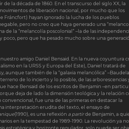
r de la década de 1860. En el transcurso del siglo XX, la
s movimientos de liberación nacional, por mucho que los
de Fráncfort) hayan ignorado la lucha de los pueblos
s innegable, pero no creo que haya generado una “melanco
ma de la “melancolía poscolonial” –la de las independenc
muy poco, pero que ha pesado mucho sobre una generaci
 a nuestro amigo Daniel Bensaid. En la nueva coyuntura 
talismo en la URSS y Europa del Este), Daniel tratará de
tsky, aunque también de la “galaxia melancólica” –Baudela
reno de lo incierto y lo posible, de las arborescencias y
 que hace Bensaid de los escritos de Benjamin –en particu
porque deja de lado la dimensión teológica y la relación c
no convencional, fue una de las primeras en destacar la
a interpretación erudita del texto, el ensayo de
anique
(1990), es una reflexión
a partir
de Benjamin, a qui
narios en la tempestad de 1989-1990. La revolución ya no
is estratégica y horizonte regulador, solo puede ser obj