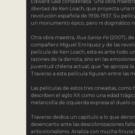
Edward Said consideraba “una obra maestra”
libertad
, de Ken Loach, que proyecta una m
revolución española de 1936-1937. Su pelíc
un monumento épico, pero ni dogmático ni 
Otra obra maestra,
Rua Santa-Fé
(2007), de
compañero Miguel Enríquez y de las revoluc
película de Ken Loach, esta es ante todo u
razones de la derrota, sino en las emocione
juventud chilena actual, que “se apropia l
Traverso a esta película figuran entre las má
Las películas de estos tres cineastas, com
describen el siglo XX como una edad trágic
melancolía de izquierda expresa el duelo c
Traverso dedica un capítulo a lo que denom
desencanto ante las descolonizaciones fall
anticolonialismo. Analiza con mucha finura 