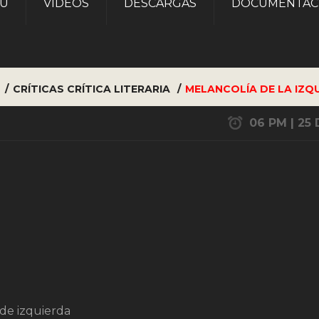
AU
VÍDEOS
DESCARGAS
DOCUMENTAC
CRÍTICAS
CRÍTICA LITERARIA
MELANCOLÍA DE LA IZQ
06 PM | 25 
de izquierda