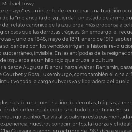
| Michael Löwy
nte ensayo* es un intento de recuperar una tradición ocu
 la de la “melancolía de izquierda”, un estado de ánimo q
 del relato canónico de la izquierda, más propensa a cel
 gloriosos que las derrotas trágicas. Sin embargo, el rec
rotas –junio de 1848, mayo de 1871, enero de 1919, septi
a solidaridad con los vencidos irrigan la historia revolucio
subterráneo, invisible. En las antípodas de la resignación
de izquierda es un hilo rojo que cruza la cultura
aria desde Auguste Blanqui hasta Walter Benjamin, pas
 Courbet y Rosa Luxemburgo, como también el cine crít
ntuitivo toda la carga subversiva y liberadora del duelo
siglos ha sido una constelación de derrotas, trágicas, a m
ión del orden establecido, sino todo lo contrario. En su
emburgo escribió: “La vía al socialismo está pavimentada
xperiencia, nuestros conocimientos, la fuerza y el ideal
 Che Guevara cuando, en octubre de 1967, dice a sus ases