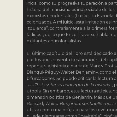
inicial como su progresiva superación a parti
historia del marxismo es indisociable de lo
marxistas occidentales (Lukács, la Escuela 
colonizados. A mi juicio, esta limitación e
izquierda”, contrariamente a la primera for
fallidas–, de la que Enzo Traverso habla 
militantes anticolonialistas.
El último capítulo del libro está dedicado
por los años noventa (restauración del capi
repensar la historia a partir de Marx y Tro
Blanqui-Péguy-Walter Benjamin–, como el ter
bifurcaciones. Se puede criticar la lectura
sus
Tesis sobre el concepto de la historia
–, 
utopía. Sin embargo, esta lectura atípica, 
dimensión política de Benjamin. Más que un
Bensaid,
Walter Benjamin, sentinelle messi
utiliza como una brújula para los revolucio
puede plantearse como “inevitable”: hipótes