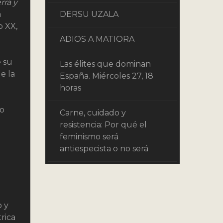
rra y
a
DERSU UZALA
o XX,
ADIOS A MATIORA
e su
Las élites que dominan
e la
España. Miércoles 27, 18
horas
zo
Carne, cuidado y
resistencia: Por qué el
feminismo será
antiespecista o no será
o y
rica