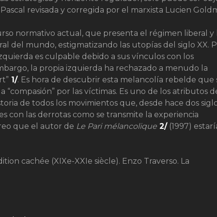
Pascal revisada y corregida por el marxista Lucien Gold
urso normativo actual, que presenta el régimen liberal y 
 del mundo, estigmatizando las utopías del siglo XX. P
zquierda es culpable debido a sus vínculos con los
mbargo, la propia izquierda ha rechazado a menudo la
rt”
1/
. Es hora de descubrir esta melancolía rebelde que 
a “compasión” por las víctimas. Es uno de los atributos d
istoria de todos los movimientos que, desde hace dos siglo
 con las derrotas como se transmite la experiencia
Creo que el autor de
Le
Pari mélancolique
2/
(1997) estarí
ition cachée (XIXe-XXIe siècle). Enzo Traverso. La