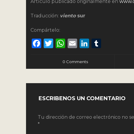
Artículo publicado originalmente en
www.c
Traducción:
viento
sur
Compártelo:
Facebook
Twitter
WhatsApp
Email
LinkedIn
Tumbl
0 Comments
ESCRIBENOS UN COMENTARIO
Tu dirección de correo electrónico no se
*