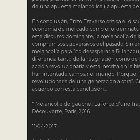
de una apuesta melancólica (la apuesta de 
En conclusión, Enzo Traverso critica el disc
economía de mercado como el orden natural
este discurso dominante, la melancolía de i
compromisos subversivos del pasado. Sin e
melancolía para “no desesperar a Billancou
diferencia tanto de la resignación como de l
acción revolucionaria y está inscrita en la h
han intentado cambiar el mundo. Porque “es
revolucionaria de una generación a otra”. 
acuerdo con esta conclusión…
* Mélancolie de gauche : La force d’une trad
Découverte, Paris, 2016
11/04/2017