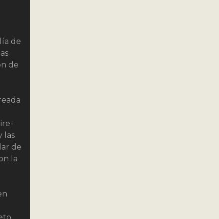
lía de
ias
ón de
creada
ire-
 las
lar de
on la
en
eto