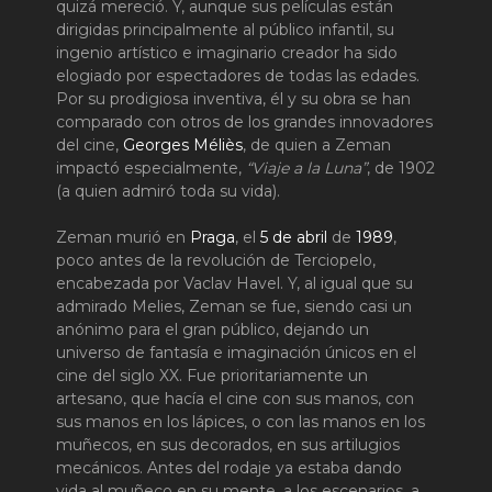
quizá mereció. Y, aunque sus películas están
dirigidas principalmente al público infantil, su
ingenio artístico e imaginario creador ha sido
elogiado por espectadores de todas las edades.
Por su prodigiosa inventiva, él y su obra se han
comparado con otros de los grandes innovadores
del cine,
Georges Méliès
, de quien a Zeman
impactó especialmente,
“Viaje a la Luna”
, de 1902
(a quien admiró toda su vida).
Zeman murió en
Praga
, el
5 de abril
de
1989
,
poco antes de la revolución de Terciopelo,
encabezada por Vaclav Havel. Y, al igual que su
admirado Melies, Zeman se fue, siendo casi un
anónimo para el gran público, dejando un
universo de fantasía e imaginación únicos en el
cine del siglo XX. Fue prioritariamente un
artesano, que hacía el cine con sus manos, con
sus manos en los lápices, o con las manos en los
muñecos, en sus decorados, en sus artilugios
mecánicos. Antes del rodaje ya estaba dando
vida al muñeco en su mente, a los escenarios, a