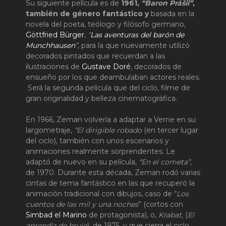
Su siguiente película es de
1961,
“Baron Prášil”
,
también de género fantástico y
basada en la
novela del poeta, teólogo y filósofo germano,
Göttfried Bürger
,
“
Las aventuras del barón de
Munchhausen
”
, para la que nuevamente utilizó
decorados pintados que recuerdan a las
ilustraciones de
Gustave Doré
, decorados de
ensueño por los que deambulaban actores reales.
Será la segunda película que del ciclo, filme de
gran originalidad y belleza cinematográfica.
En 1966, Zeman volvería a adaptar a Verne en su
largometraje,
“El dirigible robado
(en tercer lugar
del ciclo), también con unos escenarios y
animaciones realmente sorprendentes. Le
adaptó de nuevo en su película,
“En el cometa”
,
de 1970. Durante esta década, Zeman rodó varias
cintas de tema fantástico en las que recuperó la
animación tradicional con dibujos, caso de “
Los
cuentos de las mil y una noches
” (cortos con
Simbad el Marino
de protagonista), o,
Krabat,
(
El
aprendiz de brujo
), de 1975, y que cierra el ciclo