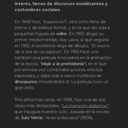
interés, llenos de discursos moralizantes y
costumbres sociales.
En 1949 hizo,
“Inspiración
”, otro corto lleno de
lirismo y de belleza formal, y en la que dio vida a
pequeñas figuras de
vidrio
. En 1950 dirigió su
primer mediometraje,
Rey Lávra
, al que seguiría
en 1953, el excelente largo de dibujos,
“El tesoro
de la isla de los pájaros
”. En 1955 hace una
también una película innovadora en la animación
de la época,
“
Viaje a la prehistoria”,
en el que
por primera vez combinaba actores, efectos
especiales, y daba vida a varios muñecos de
dinosaurios
, moviéndolos él. La película tuvo un
gran éxito.
Tres años más tarde, en 1958, hizo una de sus
obras más destacadas,
“
La invención diabólica”
-
que inaugura nuestro ciclo-, basada en la novela
de
Julio Verne
,
“Ante la Bandera”
(1896).