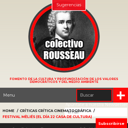
Sugerencias
FOMENTO DE LA CULTURA Y PROFUNDIZACIÓN DE LOS VALORES
DEMOCRÁTICOS Y DEL MEDIO AMBIENTE
Menu
Apúntate a nuestra Newsletter
HOME
CRÍTICAS
CRÍTICA CINEMATOGRÁFICA
FESTIVAL MÈLIÉS (EL DÍA 22 CASA DE CULTURA)