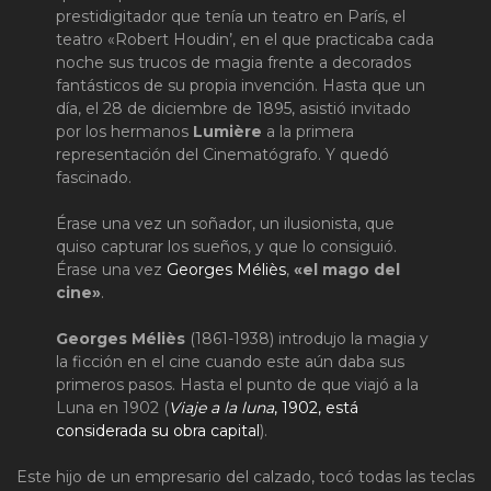
prestidigitador que tenía un teatro en París, el
teatro «Robert Houdin’, en el que practicaba cada
noche sus trucos de magia frente a decorados
fantásticos de su propia invención. Hasta que un
día, el 28 de diciembre de 1895, asistió invitado
por los hermanos
Lumière
a la primera
representación del Cinematógrafo. Y quedó
fascinado.
Érase una vez un soñador, un ilusionista, que
quiso capturar los sueños, y que lo consiguió.
Érase una vez
Georges Méliès
,
«el mago del
cine»
.
Georges Méliès
(1861-1938) introdujo la magia y
la ficción en el cine cuando este aún daba sus
primeros pasos. Hasta el punto de que viajó a la
Luna en 1902 (
Viaje a la luna
, 1902, está
considerada su obra capital
).
Este hijo de un empresario del calzado, tocó todas las teclas