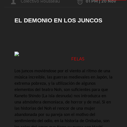
Colectivo Rousseau
01 PM | 20 Nov
EL DEMONIO EN LOS JUNCOS
FELAS
Los juncos moviéndose por el viento al ritmo de una
música increíble, las guerras medievales en Japón, la
extrema pobreza, y la utilización de algunos
elementos del teatro Noh, son suficientes para que
Kaneto Shindo (La isla desnuda) nos introduzca en
una atmósfera demoniaca, de horror y de mal. Si en
las historias del Noh el rencor de una mujer
abandonada por su pareja son el motivo del
sentimiento del odio, en la historia de Onibaba, son