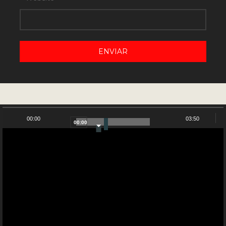
NUESTRO CANAL DE YOUTUBE
00:00
03:50
00:00
Reproductor
de
vídeo