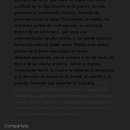
los celos del amor que tiene su nuera con Hachi,
sustituto de su hijo muerto en la guerra, los que
provocan el sentimiento fatídico. Después de
observar cómo se aman físicamente, la madre, en
una toma genial de contrapicado, se abraza al
tronco de un árbol seco, que sería una
representación de ella misma, y
no puede soportar
su incapacidad de poder amar. Frente a las ansias
vitales de la joven que cruza corriendo
desesperadamente, con la cámara a ras de suelo, en
busca de la cabaña próxima, donde le espera
impaciente Hachi, la madre va tejiendo la venganza,
y el demonio se instala en la mente, el espíritu y el
cuerpo, teniendo que soportar la máscara
hannya”
“
hasta ¿su muerte?. No podemos olvidar que entre los juncos pululan
animales como , pájaros, espíritus del pez, perros-leones,.. Y
también las
tormentas, lluvias, sonidos del aire, simbología de la “quinta categoría”
que hace que este film nos provoque, con un final tan sorprendente, y
que no podemos desvelar, una gran sensación.
Compártelo: