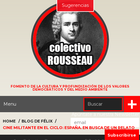
Sugerencias
FOMENTO DE LA CULTURA Y PROFUNDIZACIÓN DE LOS VALORES
DEMOCRÁTICOS Y DEL MEDIO AMBIENTE
Menu
Apúntate a nuestra Newsletter
HOME
BLOG DE FÉLIX
CINE MILITANTE EN EL CICLO: ESPAÑA. EN BUSCA DE UN RELATO