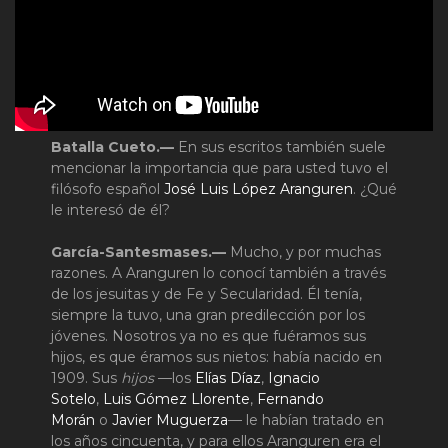
Batalla Cueto.—
En sus escritos también suele
mencionar la importancia que para usted tuvo el
filósofo español
José Luis López Aranguren
. ¿Qué
le interesó de él?
García-Santesmases.—
Mucho, y por muchas
razones. A Aranguren lo conocí también a través
de los jesuitas y de Fe y Secularidad. Él tenía,
siempre la tuvo, una gran predilección por los
jóvenes. Nosotros ya no es que fuéramos sus
hijos, es que éramos sus nietos: había nacido en
1909. Sus
hijos
—los
Elías Díaz
,
Ignacio
Sotelo
,
Luis Gómez Llorente
,
Fernando
Morán
o
Javier Muguerza
— le habían tratado en
los años cincuenta, y para ellos Aranguren era el