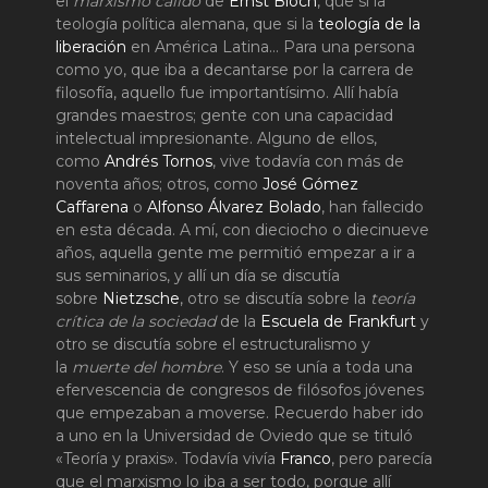
el
marxismo cálido
de
Ernst Bloch
, que si la
teología política alemana, que si la
teología de la
liberación
en América Latina… Para una persona
como yo, que iba a decantarse por la carrera de
filosofía, aquello fue importantísimo. Allí había
grandes maestros; gente con una capacidad
intelectual impresionante. Alguno de ellos,
como
Andrés Tornos
, vive todavía con más de
noventa años; otros, como
José Gómez
Caffarena
o
Alfonso Álvarez Bolado
, han fallecido
en esta década. A mí, con dieciocho o diecinueve
años, aquella gente me permitió empezar a ir a
sus seminarios, y allí un día se discutía
sobre
Nietzsche
, otro se discutía sobre la
teoría
crítica de la sociedad
de la
Escuela de Frankfurt
y
otro se discutía sobre el estructuralismo y
la
muerte del hombre
. Y eso se unía a toda una
efervescencia de congresos de filósofos jóvenes
que empezaban a moverse. Recuerdo haber ido
a uno en la Universidad de Oviedo que se tituló
«Teoría y praxis». Todavía vivía
Franco
, pero parecía
que el marxismo lo iba a ser todo, porque allí