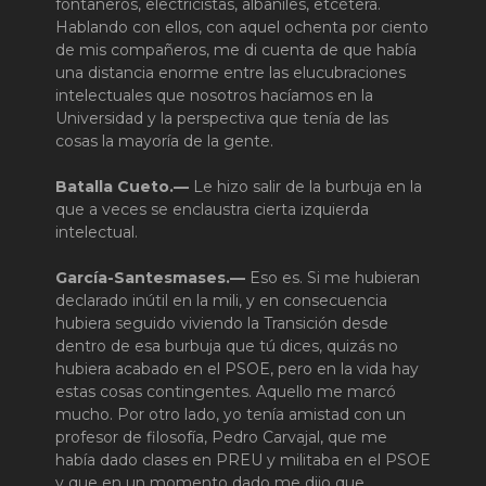
fontaneros, electricistas, albañiles, etcétera.
Hablando con ellos, con aquel ochenta por ciento
de mis compañeros, me di cuenta de que había
una distancia enorme entre las elucubraciones
intelectuales que nosotros hacíamos en la
Universidad y la perspectiva que tenía de las
cosas la mayoría de la gente.
Batalla Cueto.—
Le hizo salir de la burbuja en la
que a veces se enclaustra cierta izquierda
intelectual.
García-Santesmases.—
Eso es. Si me hubieran
declarado inútil en la mili, y en consecuencia
hubiera seguido viviendo la Transición desde
dentro de esa burbuja que tú dices, quizás no
hubiera acabado en el PSOE, pero en la vida hay
estas cosas contingentes. Aquello me marcó
mucho. Por otro lado, yo tenía amistad con un
profesor de filosofía, Pedro Carvajal, que me
había dado clases en PREU y militaba en el PSOE
y que en un momento dado me dijo que