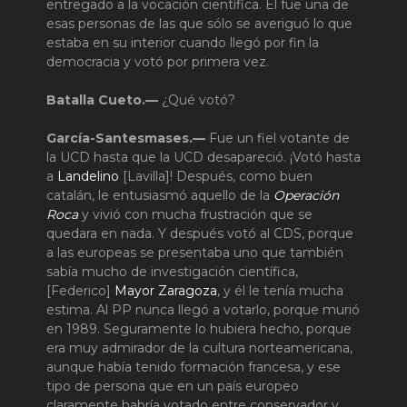
entregado a la vocación científica. Él fue una de
esas personas de las que sólo se averiguó lo que
estaba en su interior cuando llegó por fin la
democracia y votó por primera vez.
Batalla Cueto.—
¿Qué votó?
García-Santesmases.—
Fue un fiel votante de
la UCD hasta que la UCD desapareció. ¡Votó hasta
a
Landelino
[Lavilla]! Después, como buen
catalán, le entusiasmó aquello de la
Operación
Roca
y vivió con mucha frustración que se
quedara en nada. Y después votó al CDS, porque
a las europeas se presentaba uno que también
sabía mucho de investigación científica,
[Federico]
Mayor Zaragoza
, y él le tenía mucha
estima. Al PP nunca llegó a votarlo, porque murió
en 1989. Seguramente lo hubiera hecho, porque
era muy admirador de la cultura norteamericana,
aunque había tenido formación francesa, y ese
tipo de persona que en un país europeo
claramente habría votado entre conservador y