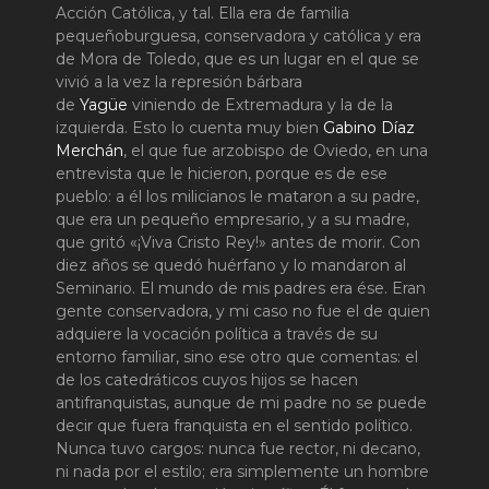
Acción Católica, y tal. Ella era de familia
pequeñoburguesa, conservadora y católica y era
de Mora de Toledo, que es un lugar en el que se
vivió a la vez la represión bárbara
de
Yagüe
viniendo de Extremadura y la de la
izquierda. Esto lo cuenta muy bien
Gabino Díaz
Merchán
, el que fue arzobispo de Oviedo, en una
entrevista que le hicieron, porque es de ese
pueblo: a él los milicianos le mataron a su padre,
que era un pequeño empresario, y a su madre,
que gritó «¡Viva Cristo Rey!» antes de morir. Con
diez años se quedó huérfano y lo mandaron al
Seminario. El mundo de mis padres era ése. Eran
gente conservadora, y mi caso no fue el de quien
adquiere la vocación política a través de su
entorno familiar, sino ese otro que comentas: el
de los catedráticos cuyos hijos se hacen
antifranquistas, aunque de mi padre no se puede
decir que fuera franquista en el sentido político.
Nunca tuvo cargos: nunca fue rector, ni decano,
ni nada por el estilo; era simplemente un hombre