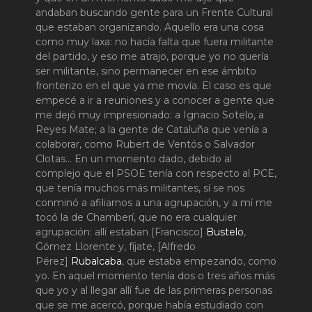
andaban buscando gente para un Frente Cultural
que estaban organizando. Aquello era una cosa
como muy laxa: no hacía falta que fuera militante
del partido, y eso me atrajo, porque yo no quería
ser militante, sino permanecer en ese ámbito
fronterizo en el que ya me movía. El caso es que
empecé a ir a reuniones y a conocer a gente que
me dejó muy impresionado: a Ignacio Sotelo, a
Reyes Mate; a la gente de Cataluña que venía a
colaborar, como Rubert de Ventós o Salvador
Clotas… En un momento dado, debido al
complejo que el PSOE tenía con respecto al PCE,
que tenía muchos más militantes, sí se nos
conminó a afiliarnos a una agrupación, y a mí me
tocó la de Chamberí, que no era cualquier
agrupación: allí estaban [Francisco]
Bustelo
,
Gómez Llorente y, fíjate, [Alfredo
Pérez]
Rubalcaba
, que estaba empezando, como
yo. En aquel momento tenía dos o tres años más
que yo y al llegar allí fue de las primeras personas
que se me acercó, porque había estudiado con