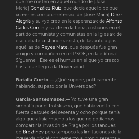
que me meten en aquel mundo de [José
María]
González Ruiz
, que decía aquello de que
«creer es comprometerse»; de [José María]
Díez-
Alegría
y su «yo creo en la esperanza»; de
Alfonso
Carlos Comín
y su «fe en la tierra, cristianos en el
partido comunista y comunistas en la Iglesia»; de
ese debate cristianomarxista; de las antologías
aquéllas de
Reyes Mate
, que después fue gran
amigo y compañero en el PSOE, en la editorial
Sígueme… Ése es el humus en el que yo crezco
hasta que llego a la Universidad.
Batalla Cueto.—
¿Qué supone, políticamente
hablando, su paso por la Universidad?
García-Santesmases.—
Yo tuve una gran
simpatía por el trotskismo, que había vuelto con
fuerza después del sesenta y ocho porque tenía
algo que atraía mucho a los que no podíamos
compartir la invasión de Praga por los tanques
de
Brezhnev
pero tampoco las limitaciones de la
izquierda oficial con respecto al propio sesenta y