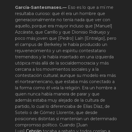
García-Santesmases.—
Eso es lo que a mí me
resultaba curioso: que él era un hombre que
generacionalmente no tenía nada que ver con
aquello, porque era mayor incluso que [Manuel]
Azcárate, que Carrillo y que Dionisio Ridruejo y
poco más joven que [Pedro] Laín [Entralgo], pero
el campus de Berkeley le había producido un
rejuvenecimiento y un espíritu contestatario
tremendos y le había insertado en una izquierda
utópica más allá de la socialdemocracia y más
cercana a los movimientos sociales y a la
contestación cultural; aunque su modelo era más
el norteamericano, que estaba más conectado a
la forma como él veía la religión. Era un hombre a
quien nunca había manera de parar y que
además estaba muy alejado de la cultura de
partido, lo cual lo diferenciaba de Elías Díaz, de
Sotelo o de Gómez Llorente, que desde
posiciones distintas sí mantenían un determinado
compromiso político. Cuando [Juan
Luis]
Cebrián
tocaba a rebato y todos corrían a