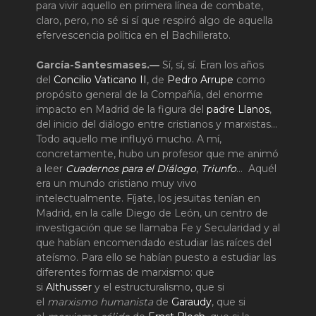
para vivir aquello en primera línea de combate,
claro, pero, no sé si sí que respiró algo de aquella
efervescencia política en el Bachillerato.
García-Santesmases.—
Sí, sí, sí. Eran los años
del
Concilio Vaticano II
, de
Pedro Arrupe
como
propósito general de la Compañía, del enorme
impacto en Madrid de la figura del
padre Llanos
,
del inicio del diálogo entre cristianos y marxistas…
Todo aquello me influyó mucho. A mí,
concretamente, hubo un profesor que me animó
a leer
Cuadernos para el Diálogo
,
Triunfo
… Aquél
era un mundo cristiano muy vivo
intelectualmente. Fíjate, los jesuitas tenían en
Madrid, en la calle Diego de León, un centro de
investigación que se llamaba Fe y Secularidad y al
que habían encomendado estudiar las raíces del
ateísmo. Para ello se habían puesto a estudiar las
diferentes formas de marxismo: que
si
Althusser
y el estructuralismo, que si
el
marxismo humanista
de
Garaudy
, que si