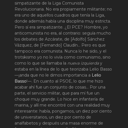
simpatizante de la Liga Comunista
Revolucionaria. No era propiamente militante; no
era uno de aquellos cuadros que tenía la Liga,
donde además había una disciplina muy estricta.
Pero sí era simpatizante. ¿El PCE? Hombre, yo
anticomunista no era, al contrario: seguía mucho
los debates de Azcárate, de [Adolfo] Sánchez
Vázquez, de [Fernando] Claudín… Pero es que
tampoco era comunista. Nunca lo he sido, y el
trotskismo yo no lo vivía como comunismo, sino
como lo que se llamaba la
nueva izquierda
y
estaba en la línea de lo que teorizaba Lelio Basso
—¡anda que no le dimos importancia a
Lelio
Basso
!—. En cuanto al PSOE, lo que me hizo
acabar ahí fue un conjunto de cosas… Por una
parte, el servicio militar, que para mí fue un
choque muy grande. Lo hice en infantería de
marina, y allí me encontré con una realidad muy
interesante: había, pongamos, un diez por ciento
de universitarios, un diez por ciento de
analfabetos y después una masa enorme de