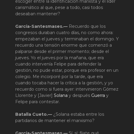
escoger entre la identificación marxista y el líder
carismático al que, pese a todo, casi todos
deseaban mantener?
García-Santesmases.—
Recuerdo que los
congresos duraban cuatro días, no como ahora:
empezaban el jueves y terminaban el domingo. Y
recuerdo una tensión enorme que comenzó a
palparse desde el primer momento; desde el
jueves. Yo el jueves por la mañana, que era
cuando intervenía Felipe para defender la
gestión, no pude estar, porque era profesor en un
colegio. Me incorporé por la tarde, que era
cuando tocaba hacer la crítica a la gestión, y yo
recuerdo como si fuera ayer: intervinieron Gómez
Llorente y [Javier]
Solana
y después
Guerra
y
Felipe para contestar.
Batalla Cueto.—
¿Solana estaba entre los
partidarios de mantener el marxismo?
García-Santesmases.—
Sí, sí; fíjate qué