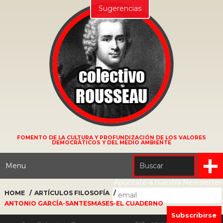
Sugerencias
FOMENTO DE LA CULTURA Y PROFUNDIZACIÓN DE LOS VALORES
DEMOCRÁTICOS Y DEL MEDIO AMBIENTE
Menu
Apúntate a nuestra Newsletter
HOME
ARTÍCULOS
FILOSOFÍA
ANTONIO GARCÍA-SANTESMASES-EL CUADERNO