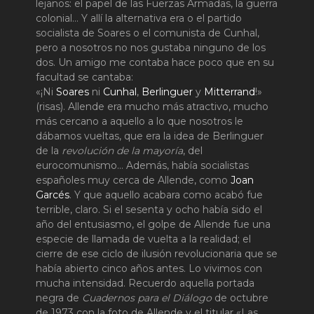
lejanos: el papel de las Fuerzas Armadas, la guerra
colonial… Y allí la alternativa era o el partido
socialista de Soares o el comunista de Cunhal,
pero a nosotros no nos gustaba ninguno de los
dos. Un amigo me contaba hace poco que en su
facultad se cantaba:
«¡Ni
Soares
ni
Cunhal
,
Berlinguer
y
Mitterrand
!»
(risas). Allende era mucho más atractivo, mucho
más cercano a aquello a lo que nosotros le
dábamos vueltas, que era la idea de Berlinguer
de la
revolución de la mayoría
, del
eurocomunismo… Además, había socialistas
españoles muy cerca de Allende, como
Joan
Garcés
. Y que aquello acabara como acabó fue
terrible, claro. Si el sesenta y ocho había sido el
año del entusiasmo, el golpe de Allende fue una
especie de llamada de vuelta a la realidad; el
cierre de ese ciclo de ilusión revolucionaria que se
había abierto cinco años antes. Lo vivimos con
mucha intensidad. Recuerdo aquella portada
negra de
Cuadernos para el Diálogo
de octubre
de 1973 con la foto de Allende y el titular «Las