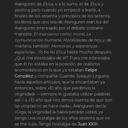
Aranguren de
Ética
, o a lo sumo el de
Ética y
política
, pero cuando yo empecé a leerle, a
finales de los sesenta y principios de los setenta,
los libros que uno leía de Aranguren eran los del
Aranguren interesado por el debate cristiano-
marxista:
El marxismo como moral
,
La
comunicación humana
,
Moralidades de hoy y de
mañana
, también
Memorias y esperanzas
españolas
… Yo no leí
Ética
hasta mucho después.
¿Qué me interesaba de él? Pues me interesaba
que él no estaba en la posición de realismo
acomodaticio en la que ya estaban
Felipe
González
y compañía. Cuando Joaquín Leguina
hacía aquellos artículos, que le encantaban ya
entonces, sobre «El año que perdimos la
virginidad» —siempre le gustaba utilizar palabras
así— o «El año que nos dimos cuenta de que con
las utopías no se hace nada», Aranguren decía:
«Oiga, la virginidad la habrá perdido usted, yo
tengo una nostalgia de los años sesenta que no
se me cura. Tengo nostalgia de
Juan XXIII
,