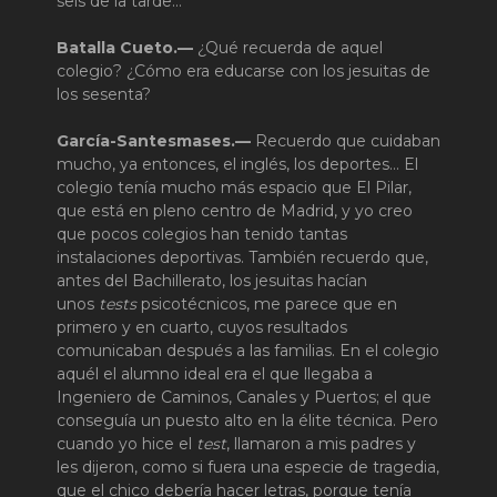
seis de la tarde…
Batalla Cueto.—
¿Qué recuerda de aquel
colegio? ¿Cómo era educarse con los jesuitas de
los sesenta?
García-Santesmases.—
Recuerdo que cuidaban
mucho, ya entonces, el inglés, los deportes… El
colegio tenía mucho más espacio que El Pilar,
que está en pleno centro de Madrid, y yo creo
que pocos colegios han tenido tantas
instalaciones deportivas. También recuerdo que,
antes del Bachillerato, los jesuitas hacían
unos
tests
psicotécnicos, me parece que en
primero y en cuarto, cuyos resultados
comunicaban después a las familias. En el colegio
aquél el alumno ideal era el que llegaba a
Ingeniero de Caminos, Canales y Puertos; el que
conseguía un puesto alto en la élite técnica. Pero
cuando yo hice el
test
, llamaron a mis padres y
les dijeron, como si fuera una especie de tragedia,
que el chico debería hacer letras, porque tenía