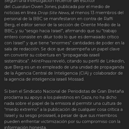
Según una investigación reciente del escritor
del
Guardian
Owen Jones, publicada por el medio de
noticias en línea
Drop Site News
, al menos 13 miembros del
personal de la BBC se manifestaron en contra de Raffi
Berg, el editor senior de la sección de Oriente Medio de la
BBC, y su “sesgo hacia Israel”, afirmando que su “trabajo
entero consiste en diluir todo lo que es demasiado crítico
con Israel” y que tiene “enormes” cantidades de poder en la
sala de redacción. Se dice que desempeña un papel clave
en convertir su cobertura en “propaganda israelí
sistemática”.
MintPress
reveló, citando su perfil de LinkedIn,
que Berg es un ex empleado de una unidad de propaganda
de la Agencia Central de Inteligencia (CIA) y colaborador de
la agencia de inteligencia israelí Mossad.
Si bien el Sindicato Nacional de Periodistas de Gran Bretaña
proclama su apoyo a los palestinos en Gaza, no ha dicho
nada sobre el papel de la emisora al permitir una cultura de
“miedo extremo” a la publicación de cualquier cosa crítica a
Israel y su sesgo proisraelí, a pesar de que sus miembros
pueden enfrentar victimización por su compromiso con la
información honesta.