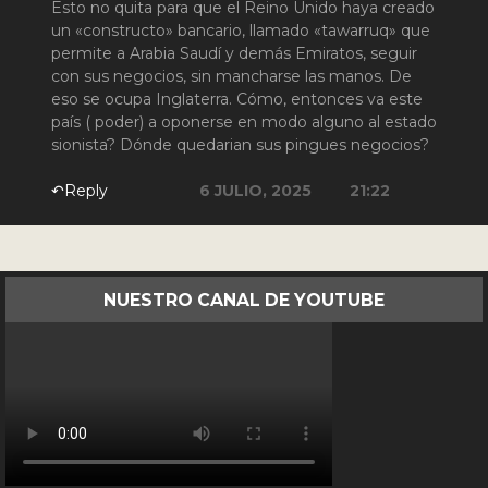
Esto no quita para que el Reino Unido haya creado
un «constructo» bancario, llamado «tawarruq» que
permite a Arabia Saudí y demás Emiratos, seguir
con sus negocios, sin mancharse las manos. De
eso se ocupa Inglaterra. Cómo, entonces va este
país ( poder) a oponerse en modo alguno al estado
sionista? Dónde quedarian sus pingues negocios?
↶Reply
6 JULIO, 2025
21:22
NUESTRO CANAL DE YOUTUBE