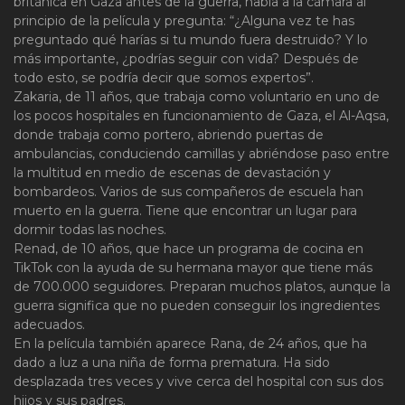
británica en Gaza antes de la guerra, habla a la cámara al
principio de la película y pregunta: “¿Alguna vez te has
preguntado qué harías si tu mundo fuera destruido? Y lo
más importante, ¿podrías seguir con vida? Después de
todo esto, se podría decir que somos expertos”.
Zakaria, de 11 años, que trabaja como voluntario en uno de
los pocos hospitales en funcionamiento de Gaza, el Al-Aqsa,
donde trabaja como portero, abriendo puertas de
ambulancias, conduciendo camillas y abriéndose paso entre
la multitud en medio de escenas de devastación y
bombardeos. Varios de sus compañeros de escuela han
muerto en la guerra. Tiene que encontrar un lugar para
dormir todas las noches.
Renad, de 10 años, que hace un programa de cocina en
TikTok con la ayuda de su hermana mayor que tiene más
de 700.000 seguidores. Preparan muchos platos, aunque la
guerra significa que no pueden conseguir los ingredientes
adecuados.
En la película también aparece Rana, de 24 años, que ha
dado a luz a una niña de forma prematura. Ha sido
desplazada tres veces y vive cerca del hospital con sus dos
hijos y sus padres.