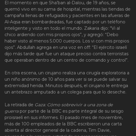
El momento en que Sha’ban al-Dalou, de 19 años, se
quemó vivo en su cama de hospital, mientras las tiendas de
campaña llenas de refugiados y pacientes en las afueras de
Al-Aqsa eran bombardeadas, fue captado por un teléfono
inteligente y visto en todo el mundo. Zakaria dijo: “Vi al
chico ardiendo con mis propios ojos”, y agregó: “Debo
haber visto al menos 5.000 cuerpos. Los vi con mis propios
ojos”. Abdullah agrega en una voz en off: “El ejército israelí
dijo más tarde que fue un ataque preciso contra terroristas
que operaban dentro de un centro de comando y control”.
En otra escena, un cirujano realiza una cirugía exploratoria a
un niño anónimo de 10 años para ver si se puede salvar su
extremidad herida. Minutos después, el cirujano le entrega
un antebrazo amputado a un colega para que lo deseche.
La retirada de
Gaza: Cómo sobrevivir a una zona de
guerra
por parte de la BBC es parte integral de su sesgo
proisraelí en sus informes. El pasado mes de noviembre,
más de 100 empleados de la BBC escribieron una carta
abierta al director general de la cadena, Tim Davie,