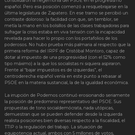
consolidaron la hegemonía del PSOE en el progresismo
español. Pero esa posición comenzó a resquebrajarse en la
última legislatura de Zapatero. En ese tramo se percibió un
contraste doloroso: la facilidad con que, sin temblor, se
metía la mano en los bolsillos de las clases trabajadoras para
sufragar la crisis estaba en viva tensión con la incapacidad
revelada para hacer lo propio con los portafolios de los
poderosos. No hubo prueba más palmaria al respecto que la
primera reforma del IRPF de Cristóbal Montoro, capaz de
dotar al impuesto de una progresividad (con el 52% como
tipo máximo) a la que los socialistas ni siquiera aspiraron.
Frente al “bajar impuestos es de izquierdas”, el
centroderecha español venía en este punto a rebasar al
PSOE en la materia sustancial, la de la igualdad económica.
La irrupción de Podemos continuó erosionando seriamente
la posición de predominio representativo del PSOE. Sus
propuestas de tono socialdemócrata, nada utópicas,
demuestran que se pueden defender desde la izquierda
realista posiciones bien diversas respecto a la fiscalidad, el
TTIP o la regulación del trabajo. La situación de
equipotencia actual, ambos con 5 millones de votos,