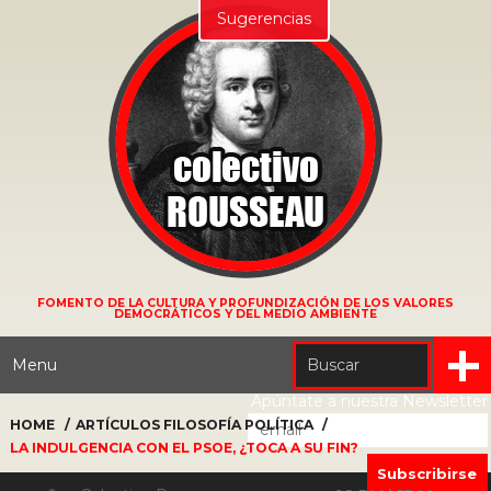
Sugerencias
FOMENTO DE LA CULTURA Y PROFUNDIZACIÓN DE LOS VALORES
DEMOCRÁTICOS Y DEL MEDIO AMBIENTE
Menu
Apúntate a nuestra Newsletter
HOME
ARTÍCULOS
FILOSOFÍA POLÍTICA
LA INDULGENCIA CON EL PSOE, ¿TOCA A SU FIN?