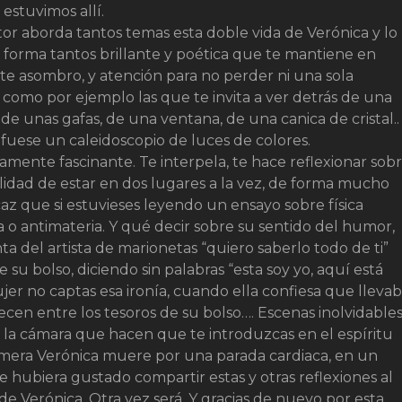
estuvimos allí.
tor aborda tantos temas esta doble vida de Verónica y lo
 forma tantos brillante y poética que te mantiene en
te asombro, y atención para no perder ni una sola
 como por ejemplo las que te invita a ver detrás de una
, de unas gafas, de una ventana, de una canica de cristal..
 fuese un caleidoscopio de luces de colores.
amente fascinante. Te interpela, te hace reflexionar sob
ilidad de estar en dos lugares a la vez, de forma mucho
az que si estuvieses leyendo un ensayo sobre física
 o antimateria. Y qué decir sobre su sentido del humor,
 del artista de marionetas “quiero saberlo todo de ti”
su bolso, diciendo sin palabras “esta soy yo, aquí está
ujer no captas esa ironía, cuando ella confiesa que lleva
en entre los tesoros de su bolso…. Escenas inolvidables
e la cámara que hacen que te introduzcas en el espíritu
imera Verónica muere por una parada cardiaca, en un
e hubiera gustado compartir estas y otras reflexiones al
 de Verónica. Otra vez será. Y gracias de nuevo por esta