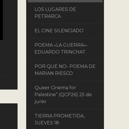
LOS LUGARES DE
PETRARCA
EL CINE SILENCIADO
POEMA «LA GUERRA»-
EDUARDO TRINCHAT
POR QUÉ NO- POEMA DE
MARIAN RIESCO
Queer Cinema for
Palestine” (QCP26) 25 de
junio
TIERRA PROMETIDA,
JUEVES 18