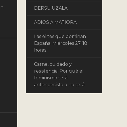
on
DERSU UZALA
ADIOS A MATIORA
Las élites que dominan
España. Miércoles 27, 18
horas
Carne, cuidado y
resistencia: Por qué el
feminismo será
antiespecista o no será