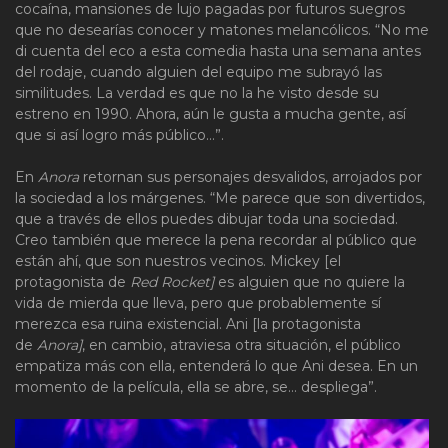
cocaína, mansiones de lujo pagadas por futuros suegros
que no desearías conocer y matones melancólicos. “No me
di cuenta del eco a esta comedia hasta una semana antes
del rodaje, cuando alguien del equipo me subrayó las
similitudes. La verdad es que no la he visto desde su
estreno en 1990. Ahora, aún le gusta a mucha gente, así
que si así logro más público…”.
En
Anora
retornan sus personajes desvalidos, arrojados por
la sociedad a los márgenes. “Me parece que son divertidos,
que a través de ellos puedes dibujar toda una sociedad.
Creo también que merece la pena recordar al público que
están ahí, que son nuestros vecinos. Mickey [el
protagonista de
Red Rocket]
es alguien que no quiere la
vida de mierda que lleva, pero que probablemente sí
merezca esa ruina existencial. Ani [la protagonista
de
Anora]
, en cambio, atraviesa otra situación, el público
empatiza más con ella, entenderá lo que Ani desea. En un
momento de la película, ella se abre, se… despliega”.