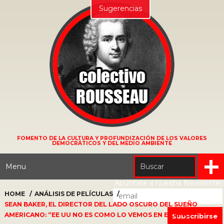
Sugerencias
FOMENTO DE LA CULTURA Y PROFUNDIZACIÓN DE LOS VALORES
DEMOCRÁTICOS Y DEL MEDIO AMBIENTE
Menu
Apúntate a nuestra Newsletter
HOME
ANÁLISIS DE PELÍCULAS
SEAN BAKER, EL DIRECTOR DEL LADO OSCURO DEL SUEÑO
AMERICANO: “EE UU NO ES COMO LO VEMOS EN EL CINE”