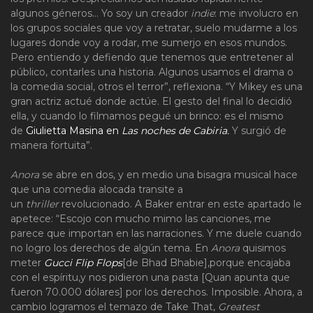
algunos géneros… Yo soy un creador
indie
: me involucro en
los grupos sociales que voy a retratar, suelo mudarme a los
lugares donde voy a rodar, me sumerjo en esos mundos.
Pero entiendo y defiendo que tenemos que entretener al
público, contarles una historia. Algunos usamos el drama o
la comedia social, otros el terror”, reflexiona. “Y Mikey es una
gran actriz actué donde actúe. El gesto del final lo decidió
ella, y cuando lo filmamos pegué un brinco: es el mismo
de
Giulietta Masina en
Las noches de Cabiria.
Y surgió de
manera fortuita”.
Anora
se abre en dos, y en medio una bisagra musical hace
que una comedia alocada transite a
un
thriller
revolucionado. A Baker entrar en este apartado le
apetece: “Escojo con mucho mimo las canciones, me
parece que importan en las narraciones. Y me duele cuando
no logro los derechos de algún tema. En
Anora
quisimos
meter
Gucci Flip Flops
[de Bhad Bhabie],porque encajaba
con el espíritu,y nos pidieron una pasta [Quan apunta que
fueron 70.000 dólares] por los derechos. Imposible. Ahora, a
cambio logramos el temazo de Take That,
Greatest