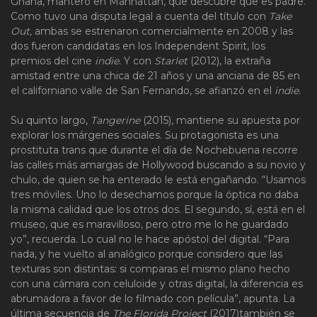
Ghana, mantero en Manhattan, que descubre que es padre.
Como tuvo una disputa legal a cuenta del título con
Take
Out,
ambas se estrenaron comercialmente en 2008 y las
dos fueron candidatas en los Independent Spirit, los
premios del cine
indie.
Y con
Starlet
(2012), la extraña
amistad entre una chica de 21 años y una anciana de 85 en
el californiano valle de San Fernando, se afianzó en el
indie.
Su quinto largo,
Tangerine
(2015), mantiene su apuesta por
explorar los márgenes sociales. Su protagonista es una
prostituta trans que durante el día de Nochebuena recorre
las calles más amargas de Hollywood buscando a su novio y
chulo, de quien se ha enterado le está engañando. “Usamos
tres móviles. Uno lo desechamos porque la óptica no daba
la misma calidad que los otros dos. El segundo, sí, está en el
museo, que es maravilloso, pero otro me lo he guardado
yo”, recuerda. Lo cual no le hace apóstol del digital. “Para
nada, y he vuelto al analógico porque considero que las
texturas son distintas: si comparas el mismo plano hecho
con una cámara con celuloide y otras digital, la diferencia es
abrumadora a favor de lo filmado con película”, apunta. La
última secuencia de
The Florida Project
(2017)también se