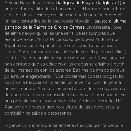
A Sean Baker le da miedo
la figura de Eloy de la Iglesia.
Que
un director maldito de la Transición —el hombre que retrató
la ola de destrucción y malditismo que la heroína provocó
en las alcantarillas de la cacareada Movida—
asuste al último
ganador de la Palma de Oro de Cannes,
un cineasta
indie
de alma neoyorquina, es una señal de las sombras que
esconde Baker. “En la Universidad de Nueva York no nos
llegaba ese cine español. Lo he descubierto hace unos
cinco años y me siento más alineado con él que con Fellini”,
cuenta. “Su personalidad me recuerda a la de Pasolini, y me
han contado que su adicción a las drogas se originó a partir
de su interacción con los actores. Eso me da miedo porque
yo estuve enganchado. Tuve problemas con las drogas, fui
adicto a la heroína a finales de los noventa, cuando yo era
un veinteañero. A veces me asusto cuando me doy cuenta
de que me acerco demasiado de nuevo a esos mundos. En
una película tuve a una persona chutándose a mi lado. Uf”.
Para ser un cineasta que no disfruta de las entrevistas, la
confesión ha salido a borbotones.
El jueves 31 de octubre se estrena
Anora,
la quinta película