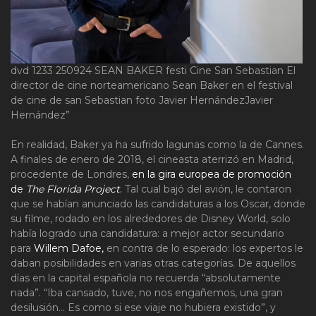
dvd 1233 250924 SEAN BAKER festi Cine San Sebastian El
director de cine norteamericano Sean Baker en el festival
de cine de san Sebastian foto Javier Hernández
Javier
Hernández
”
En realidad, Baker ya ha sufrido lagunas como la de Cannes.
A finales de enero de 2018, el cineasta aterrizó en Madrid,
procedente de Londres,
en la gira europea de promoción
de
The Florida Project
.
Tal cual bajó del avión, le contaron
que se habían anunciado las candidaturas a los Oscar, donde
su filme, rodado en los alrededores de Disney World, solo
había logrado una candidatura: a mejor actor secundario
para
Willem Dafoe,
en contra de lo esperado: los expertos le
daban posibilidades en varias otras categorías. De aquellos
días en la capital española no recuerda “absolutamente
nada”. “Iba cansado, tuve, no nos engañemos, una gran
desilusión… Es como si ese viaje no hubiera existido”, y