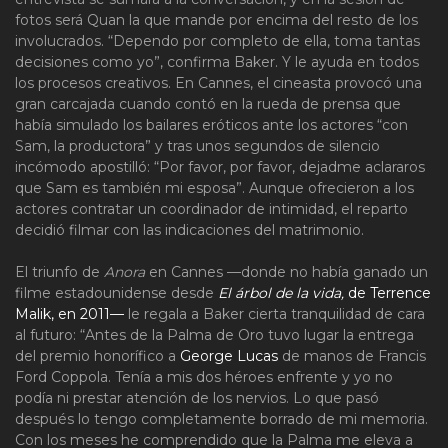
fotos será Quan la que mande por encima del resto de los
involucrados. “Dependo por completo de ella, toma tantas
decisiones como yo”, confirma Baker. Y le ayuda en todos
los procesos creativos. En Cannes, el cineasta provocó una
gran carcajada cuando contó en la rueda de prensa que
había simulado los bailares eróticos ante los actores “con
Sam, la productora” y tras unos segundos de silencio
incómodo apostilló: “Por favor, por favor, dejadme aclararos
que Sam es también mi esposa”. Aunque ofrecieron a los
actores contratar un coordinador de intimidad, el reparto
decidió filmar con las indicaciones del matrimonio.
El triunfo de
Anora
en Cannes —donde no había ganado un
filme estadounidense desde
El árbol de la vida,
de Terrence
Malik, en 2011—
le regala a Baker cierta tranquilidad de cara
al futuro: “Antes de la Palma de Oro tuvo lugar la entrega
del premio honorífico a
George Lucas
de manos de Francis
Ford Coppola. Tenía a mis dos héroes enfrente y yo no
podía ni prestar atención de los nervios. Lo que pasó
después lo tengo completamente borrado de mi memoria.
Con los meses he comprendido que la Palma me eleva a