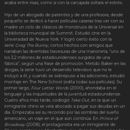
acaba entre risas, como si con la carcajada soltara el estrés.
Hijo de un abogado de patentes y de una profesora, desde
pequeño se dedicó a hacer películas caseras tras ver con su
madre un ciclo de clásicos de monstruos de la Universal en
la biblioteca municipal de Summit. Estudió cine en la
Universidad de Nueva York. Y logró cierto éxito con la
serie
Greg The Bunny,
cortos hechos con amigos que
narraban las divertidas travesuras de una marioneta, “uno de
los 3,2 millones de estadounidenses surgidos de una
fábrica”, según una frase de promoción. Metido Baker en las
drogas, la serie tuvo un desarrollo televisivo que no le
incluyó a él, y cuando se sobrepuso a las adicciones, estudió
montaje en The New School (edita todas sus películas). Su
primer largo,
Four Letter Words
(2000), ahondaba en el
lenguaje y las inquietudes de la juventud estadounidense.
Cuatro años más tarde, codirigió
Take Out,
en la que un
inmigrante chino se veía abocado a pagar sus deudas en un
día. Empezaba así su recorrido por las sombras del sueño
americano, un viaje en el que aún continúa. En
Prince of
Broadway
(2008), el protagonista era un inmigrante de