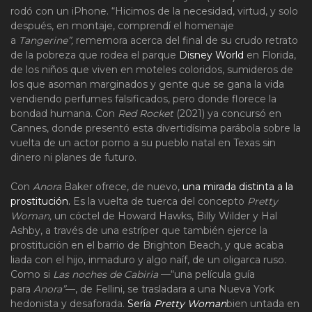
rodó con un iPhone. “Hicimos de la necesidad, virtud, y solo
después, en montaje, comprendí el homenaje
a
Tangerine”,
rememora acerca del final de su crudo retrato
de la pobreza que rodea el parque
Disney World
en Florida,
de los niños que viven en moteles coloridos, sumideros de
los que asoman marginados y gente que se gana la vida
vendiendo perfumes falsificados, pero donde florece la
bondad humana. Con
Red Rocket
(2021) ya concursó en
Cannes, donde presentó esta divertidísima parábola sobre la
vuelta de un actor porno a su pueblo natal en Texas sin
dinero ni planes de futuro.
Con
Anora
Baker ofrece, de nuevo,
una mirada distinta a la
prostitución.
Es la vuelta de tuerca del concepto
Pretty
Woman,
un cóctel de Howard Hawks, Billy Wilder y Hal
Ashby, a través de una estríper que también ejerce la
prostitución en el barrio de Brighton Beach, y que acaba
liada con el hijo, inmaduro y algo naíf, de un oligarca ruso.
Como si
Las noches de Cabiria
—“una película guía
para
Anora”
—, de Fellini, se trasladara a una Nueva York
hedonista y desaforada.
Sería
Pretty Woman
bien untada en