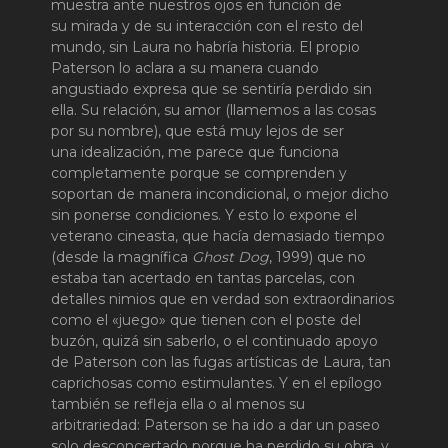
muestra ante nuestros ojos en función de
su mirada y de su interacción con el resto del
mundo, sin Laura no habría historia. El propio
Paterson lo aclara a su manera cuando
angustiado expresa que se sentiría perdido sin
ella. Su relación, su amor (llamemos a las cosas
por su nombre), que está muy lejos de ser
una idealización, me parece que funciona
completamente porque se comprenden y
soportan de manera incondicional, o mejor dicho
sin ponerse condiciones. Y esto lo expone el
veterano cineasta, que hacía demasiado tiempo
(desde la magnífica
Ghost Dog
, 1999) que no
estaba tan acertado en tantas parcelas, con
detalles nimios que en verdad son extraordinarios
como el «juego» que tienen con el poste del
buzón, quizá sin saberlo, o el continuado apoyo
de Paterson con las fugas artísticas de Laura, tan
caprichosas como estimulantes. Y en el epílogo
también se refleja ella o al menos su
arbitrariedad: Paterson se ha ido a dar un paseo
solo desconcertado porque ha perdido su obra, y