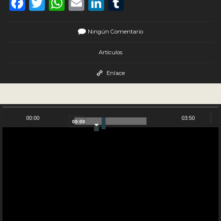
Facebook
Twitter
WhatsApp
Email
LinkedIn
Tumblr
Ningún Comentario
Artículos
Enlace
NUESTRO CANAL DE YOUTUBE
00:00
03:50
00:00
Reproductor
de
vídeo