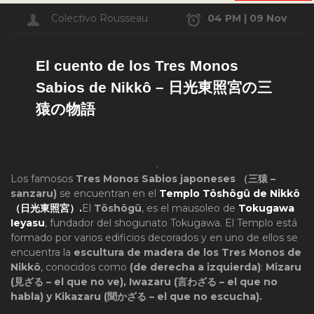
Colectivo Rousseau
04 PM | 09 Nov
El cuento de los Tres Monos
Sabios de Nikkô – 日光東照宮の三
猿の物語
.
Los famosos
Tres Monos Sabios japoneses
（三猿 –
sanzaru)
se encuentran en el
Templo Tôshôgû de
Nikkô
（日光東照宮）.
El
Tôshôgû
, es el mausoleo de
Tokugawa
Ieyasu
, fundador del shogunato Tokugawa. El Templo está
formado por varios edificios decorados y en uno de ellos se
encuentra la
escultura de madera de los Tres Monos de
Nikkô
, conocidos como
(de derecha a izquierda)
:
Mizaru
(見ざる – el que no ve), Iwazaru (言わざる – el que no
habla) y Kikazaru (聞かざる – el que no escucha).