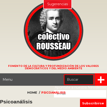
Sugerencias
FOMENTO DE LA CULTURA Y PROFUNDIZACIÓN DE LOS VALORES
DEMOCRÁTICOS Y DEL MEDIO AMBIENTE
Menu
Apúntate a nuestra Newsletter
Artículos
HOME
PSICOANÁLISIS
Psicoanálisis