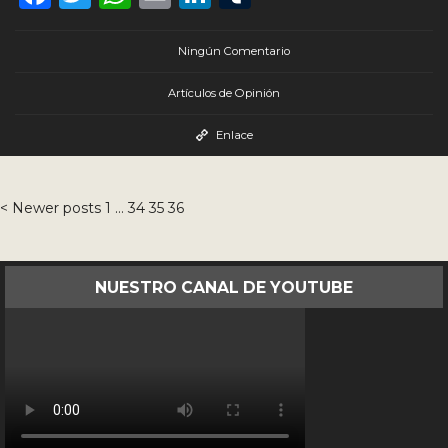
Ningún Comentario
Artículos de Opinión
Enlace
<
Newer posts
1
…
34
35
36
Paginación
de
entradas
NUESTRO CANAL DE YOUTUBE