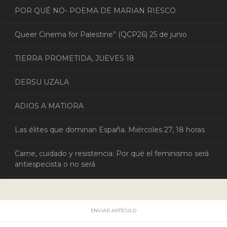
POR QUÉ NO- POEMA DE MARIAN RIESCO
Queer Cinema for Palestine” (QCP26) 25 de junio
TIERRA PROMETIDA, JUEVES 18
DERSU UZALA
ADIOS A MATIORA
Las élites que dominan España. Miércoles 27, 18 horas
Carne, cuidado y resistencia: Por qué el feminismo será
antiespecista o no será
ENVIAR ARTÍCULO