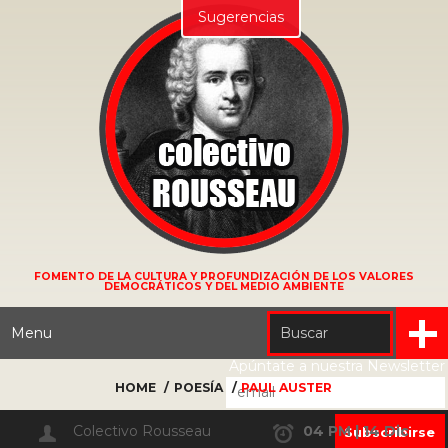
Sugerencias
FOMENTO DE LA CULTURA Y PROFUNDIZACIÓN DE LOS VALORES
DEMOCRÁTICOS Y DEL MEDIO AMBIENTE
Menu
Apúntate a nuestra Newsletter
HOME
POESÍA
PAUL AUSTER
Colectivo Rousseau
04 PM | 14 Dic