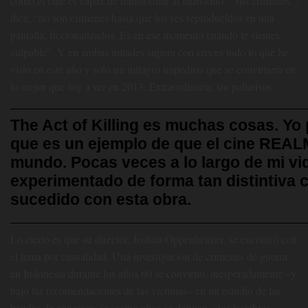
cómo el cine es capaz de transformar al individuo. “Tus crímenes”,
dice, “no son crímenes hasta que los ves reproducidos en una
pantalla, ficcionalizados. Es en ese momento cuando te sientes
culpable”. Y en ambas mitades supera con creces todo lo que he
visto en este año y solo un milagro impediría que se convirtiera en
lo mejor que voy a ver en 2013. Extraordinaria, sin paliativos.
The Act of Killing es muchas cosas. Yo 
que es un ejemplo de que el cine REA
mundo. Pocas veces a lo largo de mi vid
experimentado de forma tan distintiva
sucedido con esta obra.
Lo cierto es que su director, Joshua Oppenheimer, se encontró con
el tema por casualidad. Una investigación de crímenes de guerra
en Indonesia durante los años 60 se convirtió, inesperadamente –y
bajo las recomendaciones de las víctimas– en un estudio de las
bandas de gángsters (o, como ellos se definen, “los hombres