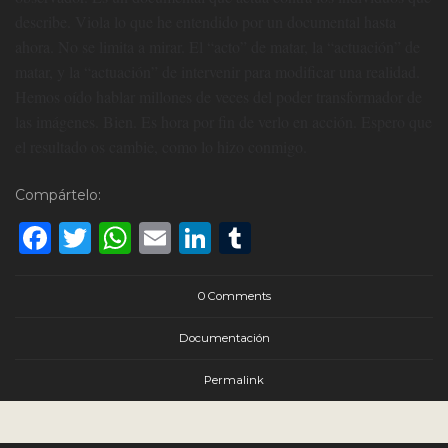
describe. Viola lo que he entendido por un documental hasta
ahora. No se limita a mirar. El “acto” de matar, la “actuación” de
matar, y la “actuación” de intervenir para modificar una realidad.
Hemos oído hablar millones de veces del poder transformador de
las imágenes. Bien. Es hora por fin de verlo en acción. Espero que
el resultado os cambie, como lo hizo conmigo.
Compártelo:
Facebook
Twitter
WhatsApp
Email
LinkedIn
Tumblr
0 Comments
Documentación
Permalink