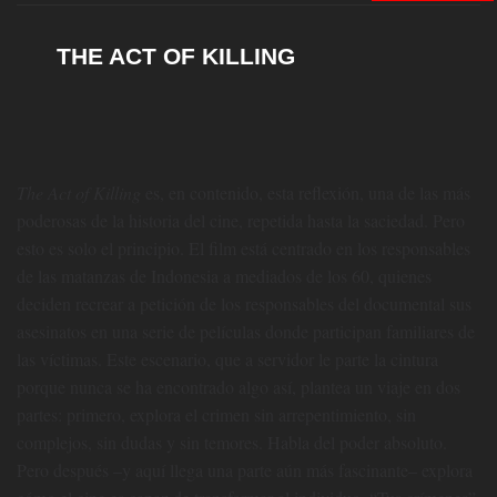
THE ACT OF KILLING
The Act of Killing
es, en contenido, esta reflexión, una de las más
poderosas de la historia del cine, repetida hasta la saciedad. Pero
esto es solo el principio. El film está centrado en los responsables
de las matanzas de Indonesia a mediados de los 60, quienes
deciden recrear a petición de los responsables del documental sus
asesinatos en una serie de películas donde participan familiares de
las víctimas. Este escenario, que a servidor le parte la cintura
porque nunca se ha encontrado algo así, plantea un viaje en dos
partes: primero, explora el crimen sin arrepentimiento, sin
complejos, sin dudas y sin temores. Habla del poder absoluto.
Pero después –y aquí llega una parte aún más fascinante– explora