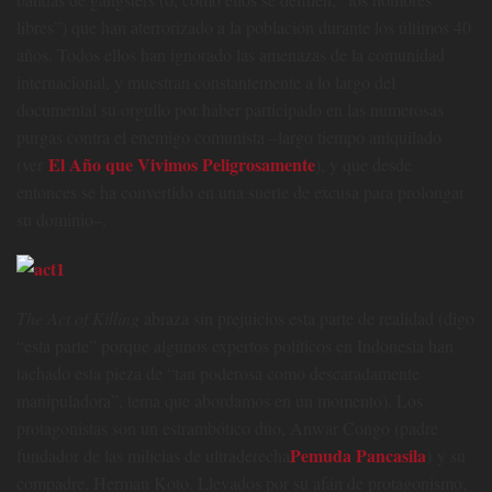
libres”) que han aterrorizado a la población durante los últimos 40
años. Todos ellos han ignorado las amenazas de la comunidad
internacional, y muestran constantemente a lo largo del
documental su orgullo por haber participado en las numerosas
purgas contra el enemigo comunista –largo tiempo aniquilado
El Año que Vivimos Peligrosamente
(ver
), y que desde
entonces se ha convertido en una suerte de excusa para prolongar
su dominio–.
The Act of Killing
abraza sin prejuicios esta parte de realidad (digo
“esta parte” porque algunos expertos políticos en Indonesia han
tachado esta pieza de “tan poderosa como descaradamente
manipuladora”, tema que abordamos en un momento). Los
protagonistas son un estrambótico dúo, Anwar Congo (padre
Pemuda Pancasila
fundador de las milicias de ultraderecha
) y su
compadre, Herman Koto. Llevados por su afán de protagonismo,