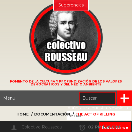
Sugerencias
FOMENTO DE LA CULTURA Y PROFUNDIZACIÓN DE LOS VALORES
DEMOCRÁTICOS Y DEL MEDIO AMBIENTE
Menu
Apúntate a nuestra Newsletter
HOME
DOCUMENTACIÓN
THE ACT OF KILLING
Colectivo Rousseau
02 PM | 26 Oct