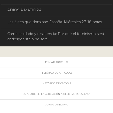
ADIOS A MATIORA
Las élites que dominan España. Miércoles 27, 18 horas
Carne, cuidado y resistencia: Por qué el feminismo será
antiespecista o no será
ENVIAR ARTÍCULO
HISTÓRICO DE ARTÍCULOS
HISTÓRICO DE CRÍTICAS
ESTATUTOS DE LA ASOCIACIÓN “COLECTIVO ROUSSEAU”
JUNTA DIRECTIVA