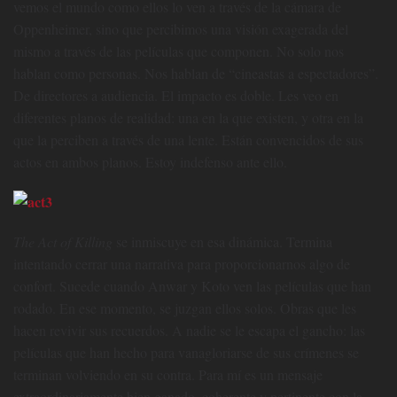
vemos el mundo como ellos lo ven a través de la cámara de
Oppenheimer, sino que percibimos una visión exagerada del
mismo a través de las películas que componen. No solo nos
hablan como personas. Nos hablan de “cineastas a espectadores”.
De directores a audiencia. El impacto es doble. Les veo en
diferentes planos de realidad: una en la que existen, y otra en la
que la perciben a través de una lente. Están convencidos de sus
actos en ambos planos. Estoy indefenso ante ello.
The Act of Killing
se inmiscuye en esa dinámica. Termina
intentando cerrar una narrativa para proporcionarnos algo de
confort. Sucede cuando Anwar y Koto ven las películas que han
rodado. En ese momento, se juzgan ellos solos. Obras que les
hacen revivir sus recuerdos. A nadie se le escapa el gancho: las
películas que han hecho para vanagloriarse de sus crímenes se
terminan volviendo en su contra. Para mí es un mensaje
extraordinariamente bien ganado, coherente y pertinente con la