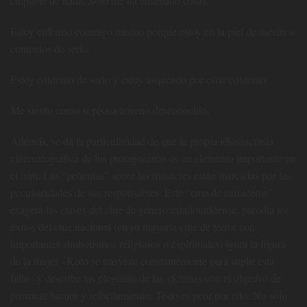
culpable de nada. Solo me ha enseñado cosas.
Estoy enfermo conmigo mismo porque estoy en la piel de asesinos
contentos de serlo.
Estoy contento de serlo y estoy asqueado por estar contento.
Me siento como si pisara terreno desconocido.
Además, se da la particularidad de que la propia idiosincrasia
cinematográfica de los protagonistas es un elemento importante en
el film. Las “películas” sobre las masacres están marcadas por las
peculiaridades de sus responsables. Este “cine de carniceros”
exagera las claves del cine de género estadounidense, parodia los
éxitos del cine nacional (en su mayoría cine de terror con
importantes simbolismos religiosos o espirituales) ignra la figura
de la mujer –Koto se trasviste constantemente para suplir esta
falta– y describe las plegarias de las víctimas con el objetivo de
provocar humor y refocilamiento. Todo es peor por ello. No solo