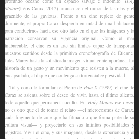
profundo océano como un espacio salvaje e indómito.
Holy
Motors
(Léos Carax, 2012) arranca con el rumor de las olas y el
graznido de las gaviotas. Frente a un cine repleto de gente
durmiente, el propio Carax despierta en mitad de una habitación
para conducirnos hacia ese otro lado en el que las imágenes y la
narración conservan su vigencia original. Como el mar
inabarcable, el cine es un arte sin límites capaz de transportar
nuestros sentidos desde la primitiva cronofotografía de Étienne-
Jules Marey hasta la sofisticada imagen virtual contemporánea. La
historia de un gesto y un movimiento que resisten a la muerte, al
encapsulado, al dique que contenga su torrencial expresividad.
Tal y como lo formulara el Pierre de
Pola X
(1999), el cine de
Carax se asienta sobre el deseo de vivir, hasta el último aliento,
todo aquello que permanecía oculto. En
Holy Motors
ese deseo
no es otro que el de tomar el relato —el microcosmos de Carax,
cada fragmento de cine que ha filmado o que forma parte de su
cultura visual— y proyectarlo en sus infinitas posibilidades y
registros. Vivir el cine, y sus imágenes, desde la experiencia y el