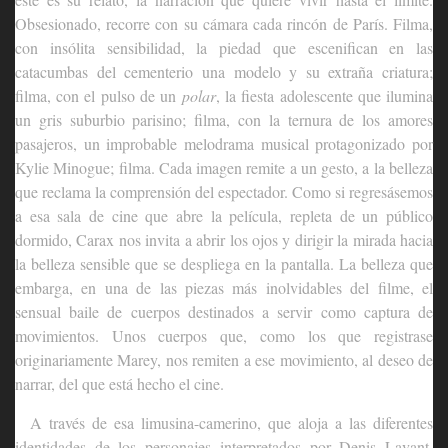
Obsesionado, recorre con su cámara cada rincón de París. Filma,
con insólita sensibilidad, la piedad que escenifican en las
catacumbas del cementerio una modelo y su extraña criatura;
filma, con el pulso de un
polar
, la fiesta adolescente que ilumina
un gris suburbio parisino; filma, con la ternura de los amores
pasajeros, un improbable melodrama musical protagonizado por
Kylie Minogue; filma. Cada imagen remite a un gesto, a la belleza
que reclama la comprensión del espectador. Como si regresásemos
a esa sala de cine que abre la película, repleta de un público
dormido, Carax nos invita a abrir los ojos y dirigir la mirada hacia
la belleza sensible que se despliega en la pantalla. La belleza que
embarga, en una de las piezas más inolvidables del filme, el
sensual baile de cuerpos destinados a servir como captura de
movimientos. Unos cuerpos que, como los que registrase
originariamente Marey, nos remiten a ese movimiento, al deseo de
narrar, del que está hecho el cine.
A través de esa limusina-camerino, que aloja a las diferentes
identidades de los personajes interpretados por Denis Lavant,