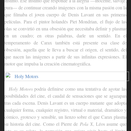
instinto. Ese instinto que responde a la alegría —inocente, salvaje,
pura— de continuar creando imágenes con la misma pasión con la
que filmaba el joven cuerpo de Denis Lavant en sus primeras
películas. Para el pintor holandés Piet Mondrian, el flujo de las
olas se convirtió en una obsesión que necesitaba definir y plasmar
en un cuadro; en otras palabras, darle un sentido. En el
temperamento de Carax también está presente esa clase de
obsesión, aquella que le lleva a buscar el origen, el sentido, del
que nacen las imágenes a partir de sus infinitas expresiones. El
motor que impulsa la creación cinematográfica.
Holy Motors
podría definirse como una tentativa de agotar las
posibilidades del cine, el caudal de sensaciones que se agazapan
tras cada escena. Denis Lavant es un cuerpo mutante que adopta
cualquier forma, cualquier registro, virtual o material, dramático y
cómico, grotesco y sensible, un lienzo sobre el que Carax plasma
su historia del cine. Como el Pierre de
Pola X
, Léos asume que
este es su relato, la narración que quiere vivir hasta el límite.