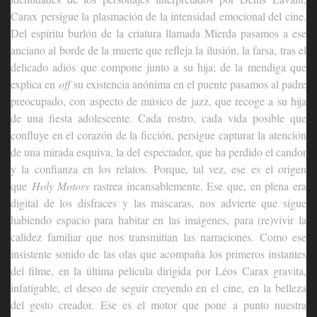
Carax persigue la plasmación de la intensidad emocional del cine.
Del espíritu burlón de la criatura llamada Mierda pasamos a ese
anciano al borde de la muerte que refleja la ilusión, la farsa, tras el
delicado adiós que compone junto a su hija; de la mendiga que
explica en
off
su existencia anónima en el puente pasamos al padre
preocupado, con aspecto de músico de jazz, que recoge a su hija
de una fiesta adolescente. Cada rostro, cada vida posible que
confluye en el corazón de la ficción, persigue capturar la atención
de una mirada esquiva, la del espectador, que ha perdido el candor
y la confianza en los relatos. Porque, tal vez, ese es el origen
que
Holy Motors
rastrea incansablemente. Ese que, en plena era
digital de los disfraces y las máscaras, nos advierte que sigue
habiendo espacio para habitar en las imágenes, para (re)vivir la
calidez familiar que nos transmitían las narraciones. Como ese
insistente sonido de las olas que acompaña los primeros instantes
del filme, en la última película dirigida por Léos Carax gravita,
infatigable, el deseo de seguir creyendo en el cine, en la belleza
del gesto creador. Ese es el motor que pone a punto nuestra