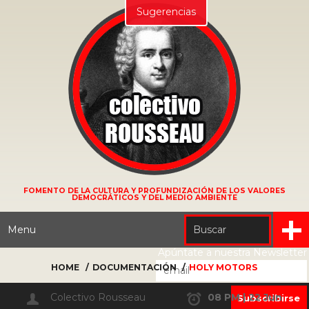
Sugerencias
FOMENTO DE LA CULTURA Y PROFUNDIZACIÓN DE LOS VALORES
DEMOCRÁTICOS Y DEL MEDIO AMBIENTE
Menu
Apúntate a nuestra Newsletter
HOME
DOCUMENTACIÓN
HOLY MOTORS
Colectivo Rousseau
08 PM | 22 Jun