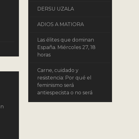
DERSU UZALA
ADIOS A MATIORA
Las élites que dominan
España. Miércoles 27, 18
horas
Carne, cuidado y
resistencia: Por qué el
feminismo será
antiespecista o no será
on