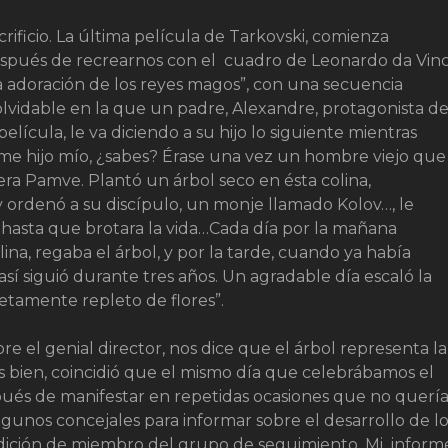
crificio. La última película de Tarkovski, comienza
spués de recrearnos con el cuadro de Leonardo da Vinci
a adoración de los reyes magos”, con una secuencia
olvidable en la que un padre, Alexandre, protagonista d
 película, le va diciendo a su hijo lo siguiente mientras
ame hijo mío, ¿sabes? Érase una vez un hombre viejo que
era Pamve. Plantó un árbol seco en ésta colina,
 ordenó a su discípulo, un monje llamado Kolov…, le
 hasta que brotara la vida…Cada día por la mañana
lina, regaba el árbol, y por la tarde, cuando ya había
así siguió durante tres años. Un agradable día escaló la
etamente repleto de flores”.
re el genial director, nos dice que el árbol representa la
es bien, coincidió que el mismo día que celebrábamos el
spués de manifestar en repetidas ocasiones que no querí
lgunos concejales para informar sobre el desarrollo de l
ndición de miembro del grupo de seguimiento. Mi inform