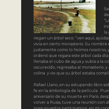
Sa
de
“L
in
la
riegan un árbol seco: “ven aquí, ayúd
vivía en cierto monasterio. Su nombre 
justamente como lo hicimos nosotros, y
ordenó que regara este árbol cada día
llenaba el cubo de agua y subía a la co
oscurecido, regresaba al monasterio, y 
colina y vio que su árbol estaba compl
Rafael Llano, en su estupendo libro sob
fe en la simbología de la película . Pu
aniversario de su muerte en Paris, de
volver a Rusia, tuve una reunión con a
presupuestos participativos, en mi co