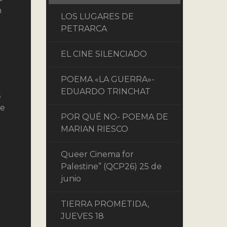
n
LOS LUGARES DE
PETRARCA
EL CINE SILENCIADO
POEMA «LA GUERRA»-
EDUARDO TRINCHAT
s
se
POR QUÉ NO- POEMA DE
MARIAN RIESCO
Queer Cinema for
Palestine” (QCP26) 25 de
junio
TIERRA PROMETIDA,
JUEVES 18