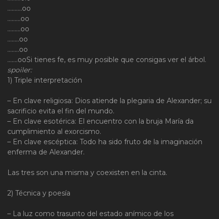
……….oo
………oo
………oo
……..oo
……..oo
…….ooSi tienes fe, es muy posible que consigas ver el árbol.
spoiler:
1) Triple interpretación
– En clave religiosa: Dios atiende la plegaria de Alexander; su
sacrificio evita el fin del mundo.
– En clave esotérica: El encuentro con la bruja María da
cumplimiento al exorcismo.
– En clave escéptica: Todo ha sido fruto de la imaginación
enferma de Alexander.
Las tres son una misma y coexisten en la cinta.
2) Técnica y poesía
– La luz como trasunto del estado anímico de los