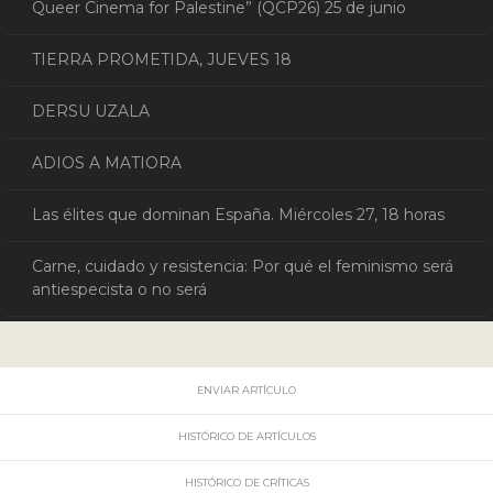
Queer Cinema for Palestine” (QCP26) 25 de junio
TIERRA PROMETIDA, JUEVES 18
DERSU UZALA
ADIOS A MATIORA
Las élites que dominan España. Miércoles 27, 18 horas
Carne, cuidado y resistencia: Por qué el feminismo será
antiespecista o no será
ENVIAR ARTÍCULO
HISTÓRICO DE ARTÍCULOS
HISTÓRICO DE CRÍTICAS