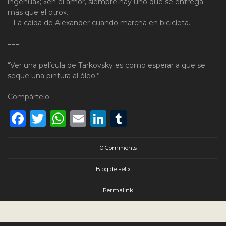
ingenua»; «en el amor, siempre hay uno que se entrega
más que el otro».
– La caída de Alexander cuando marcha en bicicleta.
===
“Ver una película de Tarkovsky es como esperar a que se
seque una pintura al óleo.”
Compártelo:
Facebook
Twitter
WhatsApp
Email
LinkedIn
Tumblr
0 Comments
Blog de Félix
Permalink