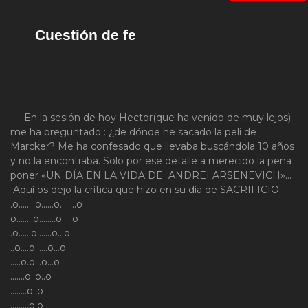
Cuestión de fe
En la sesión de hoy Hector(que ha venido de muy lejos)
me ha preguntado : ¿de dónde he sacado la peli de
Marcker? Me ha confesado que llevaba buscándola 10 años
y no la encontraba. Solo por ese detalle a merecido la pena
poner «UN DÍA EN LA VIDA DE ANDREI ARSENEVICH»…
Aquí os dejo la crítica que hizo en su día de SACRIFICIO:
.o……..o……o……..o
o……..o……..o…..o
.o……o…….o…o
..o….o……o…o
…..o.o…o…o
…….o..o..o
……..o..o
………o.o