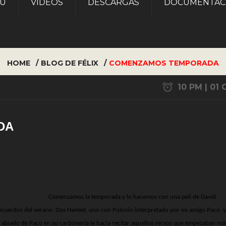
AU
VÍDEOS
DESCARGAS
DOCUMENTAC
HOME
BLOG DE FÉLIX
COMENZAMOS TEMPORADA
10 PM | 01 
DA
Comenzamos la temporada y lo hacemos con una peli de David
 recuerdos del verano: Dos Hamlet, uno con Polonio interpretado por mi amigo Paco, y
 abuelo de Paco en su carbonería le hacía recitar aquellos versos que empezaban má