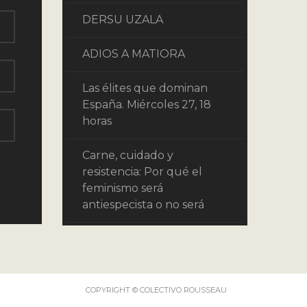
DERSU UZALA
ADIOS A MATIORA
Las élites que dominan
España. Miércoles 27, 18
horas
Carne, cuidado y
resistencia: Por qué el
feminismo será
antiespecista o no será
COPYRIGHT © COLECTIVO ROUSSEAU