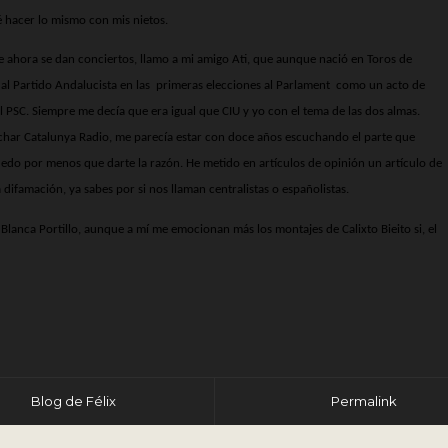
hacer lo mismo con mis nietos.
nde ahora se dan conciertos, llamo a mi amigo Ati, que aunque nació en Toros de
al Partido Andalucista en las primeras elecciones al Parlament
como un acto de
l PSC. Siempre me decía que era igual que CIU y yo con el tema de las dos almas.
uchar Catalunya Radio, me parecía estar con doce años escuchando el parte que
puedo por menos que darte la razón. He metido en artículos de opinión un artículo de
a difamación, ya sabes por si nos llaman centralistas o españolistas.
lanca Portillo, aunque a mí me emocionan más los montajes de Calixto Bieito si, el
r
Blog de Félix
Permalink