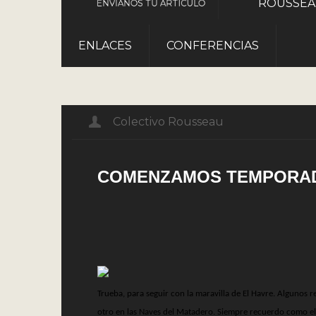
ROUSSE
ENVÍANOS TU ARTÍCULO
ENLACES
CONFERENCIAS
Colectivo Rousseau
COMENZAMOS TEMPORA
Trueba, para seguir con la maravilla de El Havre. Algunos
otro en las Naves del Matadero. Siempre recuerdo como el