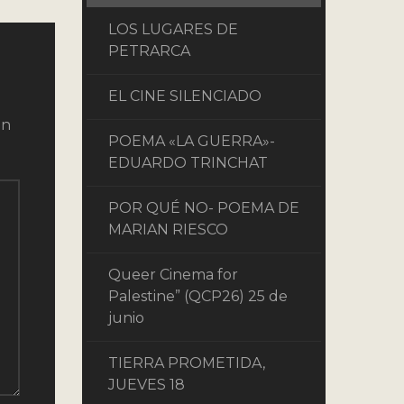
LOS LUGARES DE
PETRARCA
EL CINE SILENCIADO
on
POEMA «LA GUERRA»-
EDUARDO TRINCHAT
POR QUÉ NO- POEMA DE
MARIAN RIESCO
Queer Cinema for
Palestine” (QCP26) 25 de
junio
TIERRA PROMETIDA,
JUEVES 18