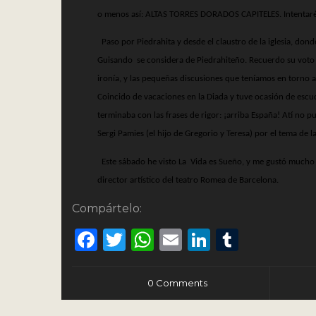
o menos así: ALTAS TORRES DORADOS CAPITELES. Intentaré 
Paso por Piedrahita y desde el claustro de la iglesia, do
Guisando
se considera de Piedrahiteño. Recuerdo su voto 
ironía, y las pequeñas discusiones que teníamos en torno a
Coincido de vacaciones en la Diada y tuve ocasión de esc
terminaba con las frases de rigor: ¡arriba España! Atí no 
Sergi Pamies (el hijo de Gregorio y Teresa) por el tema de l
Este sábado he visto La
Vida es Sueño, y me gustó mucho B
director artístico del teatro Romea de Barcelona.
Compártelo:
Facebook
Twitter
WhatsApp
Email
LinkedIn
Tumbl
0 Comments