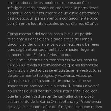
en las noticias de los periódicos que escudriñaba
infatigable cada jornada; en todo caso, le permitieron
construir, con el instrumento de un estilo esforzado y
casi poético, un pensamiento a contracorriente poco
común entre los intelectuales de los últimos 50 años
Como maestro del pensar hasta la raíz, es posible
relacionar a Ferlosio con la tarea crítica de Francis
Bacon y su denuncia de los ídolos, fetiches o barreras
que, según el pensador británico, impiden llegar al
conocimiento. El título ferlosiano por
excelencia,
Mientras no cambien los dioses, nada ha
cambiado,
revela su convicción de que las formas de
dominación ideológicas se enquistaban en estructuras
de pensamiento teológico, y viceversa. Véase, por
ejemplo, su opinión sobre los imperativos que se
imponen en nombre de la historia: “Historia universal’
no es más que el nombre, presuntamente laico, con
que la modernidad pretende camuflar su religioso
acatamiento de la Suma Omnipotencia y Prepotencia
del viejo e iracundo señor del Sinaí, renacido con nuevo