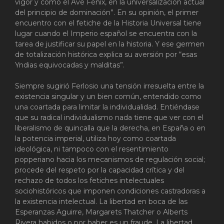
vigor y como el Ave Fénix, en la universalización actual
del principio de dominación”. En su opinión, el primer
encuentro con el fetiche de la Historia Universal tiene
lugar cuando el Imperio español se encuentra con la
tarea de justificar su papel en la historia. Y ese germen
de totalización histórica explica su aversión por “esas
Yndias equivocadas y malditas”.
Siempre sugirió Ferlosio una tensión irresuelta entre la
existencia singular y un bien común, entendido como
una coartada para limitar la individualidad. Entiéndase
que su radical individualismo nada tiene que ver con el
liberalismo de quincalla que la derecha, en España o en
la potencia imperial, utiliza hoy como coartada
ideológica, ni tampoco con el resentimiento
popperiano hacia los mecanismos de regulación social;
procede del respeto por la capacidad crítica y del
rechazo de todos los fetiches intelectuales
sociohistóricos que imponen condiciones castradoras a
la existencia intelectual. La libertad en boca de las
Esperanzas Aguirre, Margarets Thatcher o Alberts
Rivera habidos o por haber es un fraude. La libertad,