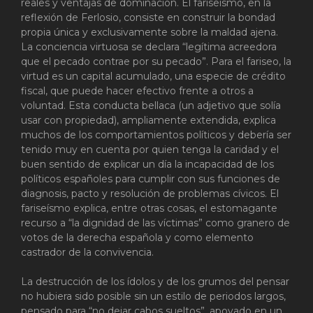
reales y ventajas de dominación. El fariseísmo, en la
reflexión de Ferlosio, consiste en construir la bondad
propia única y exclusivamente sobre la maldad ajena.
La conciencia virtuosa se declara “legítima acreedora
que el pecado contrae por su pecado”. Para el fariseo, la
virtud es un capital acumulado, una especie de crédito
fiscal, que puede hacer efectivo frente a otros a
voluntad. Esta conducta bellaca (un adjetivo que solía
usar con propiedad), ampliamente extendida, explica
muchos de los comportamientos políticos y debería ser
tenido muy en cuenta por quien tenga la caridad y el
buen sentido de explicar un día la incapacidad de los
políticos españoles para cumplir con sus funciones de
diagnosis, pacto y resolución de problemas cívicos. El
fariseísmo explica, entre otras cosas, el estomagante
recurso a “la dignidad de las víctimas” como granero de
votos de la derecha española y como elemento
castrador de la convivencia.
La destrucción de los ídolos y de los grumos del pensar
no hubiera sido posible sin un estilo de periodos largos,
pensado para “no dejar cabos sueltos”, apoyado en un