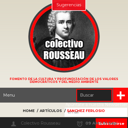
Sugerencias
FOMENTO DE LA CULTURA Y PROFUNDIZACIÓN DE LOS VALORES
DEMOCRÁTICOS Y DEL MEDIO AMBIENTE
Menu
Apúntate a nuestra Newsletter
HOME
ARTÍCULOS
SANCHEZ FERLOSIO
Colectivo Rousseau
09 AM | 01 Sep