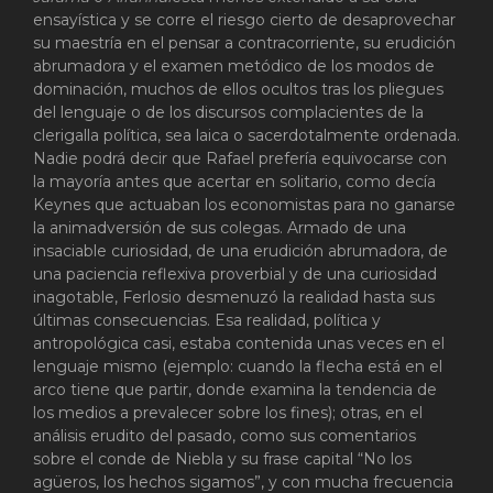
ensayística y se corre el riesgo cierto de desaprovechar
su maestría en el pensar a contracorriente, su erudición
abrumadora y el examen metódico de los modos de
dominación, muchos de ellos ocultos tras los pliegues
del lenguaje o de los discursos complacientes de la
clerigalla política, sea laica o sacerdotalmente ordenada.
Nadie podrá decir que Rafael prefería equivocarse con
la mayoría antes que acertar en solitario, como decía
Keynes que actuaban los economistas para no ganarse
la animadversión de sus colegas. Armado de una
insaciable curiosidad, de una erudición abrumadora, de
una paciencia reflexiva proverbial y de una curiosidad
inagotable, Ferlosio desmenuzó la realidad hasta sus
últimas consecuencias. Esa realidad, política y
antropológica casi, estaba contenida unas veces en el
lenguaje mismo (ejemplo: cuando la flecha está en el
arco tiene que partir, donde examina la tendencia de
los medios a prevalecer sobre los fines); otras, en el
análisis erudito del pasado, como sus comentarios
sobre el conde de Niebla y su frase capital “No los
agüeros, los hechos sigamos”, y con mucha frecuencia