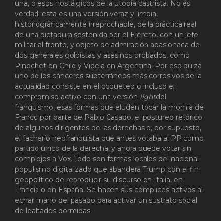
una, o esos nostálgicos de la utopía castrista. No es
verdad: esta es una versión veraz y limpia,
historiográficamente irreprochable, de la práctica real
de una dictadura sostenida por el Ejército, con un jefe
militar al frente, y objeto de admiración apasionada de
dos generales golpistas y asesinos probados, como
Pinochet en Chile y Videla en Argentina. Por eso quizá
uno de los cánceres subterráneos más corrosivos de la
actualidad consiste en el coqueteo o incluso el
compromiso activo con una versión
light
del
franquismo, esas formas que eluden tocar la momia de
Franco por parte de Pablo Casado, el postureo retórico
de algunos dirigentes de las derechas o, por supuesto,
el facherío neofranquista que antes votaba al PP como
partido único de la derecha, y ahora puede votar sin
complejos a Vox. Todo son formas locales del nacional-
populismo digitalizado que abandera Trump con el fin
geopolítico de reproducir su discurso en Italia, en
Francia o en España. Se hacen sus cómplices activos al
echar mano del pasado para activar un sustrato social
de lealtades dormidas.