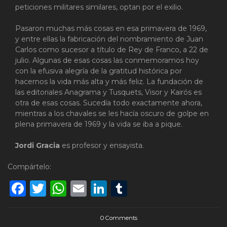
peticiones militares similares, optan por el exilio.
Pasaron muchas más cosas en esa primavera de 1969,
y entre ellas la fabricación del nombramiento de Juan
Carlos como sucesor a título de Rey de Franco, a 22 de
julio. Algunas de esas cosas las conmemoramos hoy
con la efusiva alegría de la gratitud histórica por
hacernos la vida más alta y más feliz. La fundación de
las editoriales Anagrama y Tusquets, Visor y Kairós es
otra de esas cosas. Sucedía todo exactamente ahora,
mientras a los chavales se les hacía oscuro de golpe en
plena primavera de 1969 y la vida se iba a pique.
Jordi Gracia
es profesor y ensayista.
Compártelo:
Facebook
Twitter
WhatsApp
Email
LinkedIn
Tumblr
0 Comments