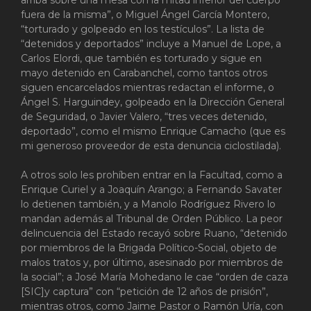
arriba sobre una mesa con la mitad inferior del cuerpo
fuera de la misma”, o Miguel Ángel García Montero,
“torturado y golpeado en los testículos”. La lista de
“detenidos y deportados” incluye a Manuel de Lope, a
Carlos Elordi, que también es torturado y sigue en
mayo detenido en Carabanchel, como tantos otros
siguen encarcelados mientras redactan el informe, o
Ángel S. Harguindey, golpeado en la Dirección General
de Seguridad, o Javier Valero, “tres veces detenido,
deportado”, como el mismo Enrique Camacho (que es
mi generoso proveedor de esta denuncia ciclostilada).
A otros solo les prohíben entrar en la Facultad, como a
Enrique Curiel y a Joaquín Arango; a Fernando Savater
lo detienen también, y a Manolo Rodríguez Rivero lo
mandan además al Tribunal de Orden Público. La peor
delincuencia del Estado recayó sobre Ruano, “detenido
por miembros de la Brigada Político-Social, objeto de
malos tratos y, por último, asesinado por miembros de
la social”; a José María Mohedano le cae “orden de caza
[SIC]y captura” con “petición de 12 años de prisión”,
mientras otros, como Jaime Pastor o Ramón Uría, con