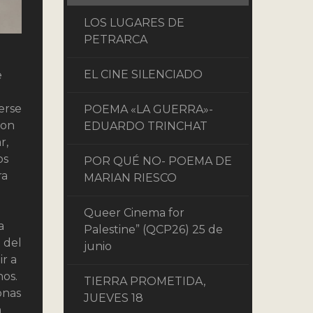
LOS LUGARES DE
PETRARCA
EL CINE SILENCIADO
e
erse
POEMA «LA GUERRA»-
ron
EDUARDO TRINCHAT
r,
os
POR QUÉ NO- POEMA DE
ra
MARIAN RIESCO
Queer Cinema for
a
Palestine” (QCP26) 25 de
 del
junio
r a
nos.
TIERRA PROMETIDA,
onas
JUEVES 18
m