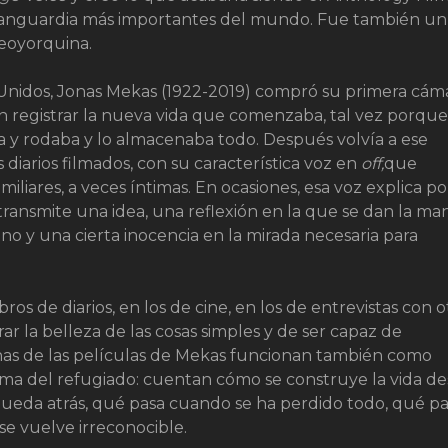
e vanguardia más importantes del mundo. Fue también un
neoyorquina.
Unidos, Jonas Mekas (1922-2019) compró su primera cám
 registrar la nueva vida que comenzaba, tal vez porque
a y rodaba y lo almacenaba todo. Después volvía a ese
diarios filmados, con su característica voz en
off,
que
liares, a veces íntimas. En ocasiones, esa voz explica po
transmite una idea, una reflexión en la que se dan la ma
 y una cierta inocencia en la mirada necesaria para
ros de diarios, en los de cine, en los de entrevistas con o
ar la belleza de las cosas simples y de ser capaz de
gunas de las películas de Mekas funcionan también como
íntima del refugiado: cuentan cómo se construye la vida d
queda atrás, qué pasa cuando se ha perdido todo, qué p
e vuelve irreconocible.