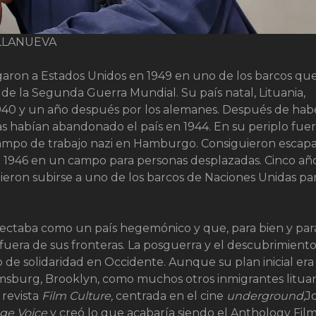
ILLANUEVA
garon a Estados Unidos en 1949 en uno de los barcos qu
e la Segunda Guerra Mundial. Su país natal, Lituania,
n 1940 y un año después por los alemanes. Después de hab
ekas habían abandonado el país en 1944. En su periplo fue
ampo de trabajo nazi en Hamburgo. Consiguieron escapa
a 1946 en un campo para personas desplazadas. Cinco añ
eron subirse a uno de los barcos de Naciones Unidas pa
yectaba como un país hegemónico y que, para bien y par
fuera de sus fronteras. La posguerra y el descubrimiento
e solidaridad en Occidente. Aunque su plan inicial era i
iamsburg, Brooklyn, como muchos otros inmigrantes litua
 revista
Film
Culture,
centrada en el cine
underground,
J
age Voice
y creó lo que acabaría siendo el Anthology Fil