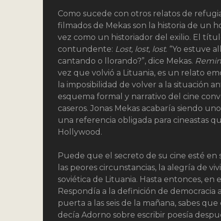
Como sucede con otros relatos de refug
filmados de Mekas son la historia de un h
vez como un historiador del exilio. El tít
contundente:
Lost, lost, lost
. “Yo estuve al
cantando o llorando?”, dice Mekas.
Remini
vez que volvió a Lituania, es un relato e
la imposibilidad de volver a la situación 
esquema formal y narrativo del cine conv
caseros. Jonas Mekas acabaría siendo uno
una referencia obligada para cineastas qu
Hollywood.
Puede que el secreto de su cine esté en s
las peores circunstancias, la alegría de vi
soviética de Lituania. Hasta entonces, en 
Respondía a la definición de democracia 
puerta a las seis de la mañana, sabes que 
decía Adorno sobre escribir poesía despué