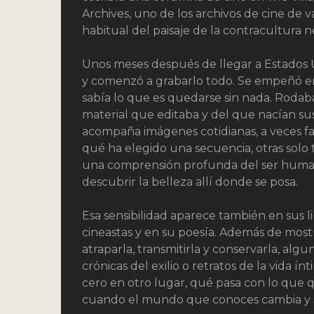
Archives, uno de los archivos de cine d
habitual del paisaje de la contracultura 
Unos meses después de llegar a Estados 
y comenzó a grabarlo todo. Se empeñó en
sabía lo que es quedarse sin nada. Rodab
material que editaba y del que nacían sus 
acompaña imágenes cotidianas, a veces fami
qué ha elegido una secuencia, otras solo 
una comprensión profunda del ser humano
descubrir la belleza allí donde se posa.
Esa sensibilidad aparece también en sus lib
cineastas y en su poesía. Además de mostr
atraparla, transmitirla y conservarla, al
crónicas del exilio o retratos de la vida 
cero en otro lugar, qué pasa con lo que 
cuando el mundo que conoces cambia y s