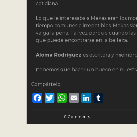
cotidiana.
Lo que le interesaba a Mekas eran los mo
tiempo comunes e irrepetibles. Mekas sie
valga la pena. Tal vez porque cuando la
que puede encontrarse en la belleza.
Aloma Rodríguez
es escritora y miembro 
(tenemos que hacer un hueco en nuestras
Compártelo:
Facebook
Twitter
WhatsApp
Email
LinkedIn
Tumbl
0 Comments