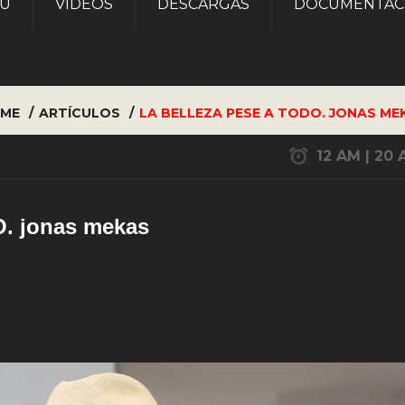
AU
VÍDEOS
DESCARGAS
DOCUMENTAC
ME
ARTÍCULOS
LA BELLEZA PESE A TODO. JONAS ME
12 AM | 20 
. jonas mekas