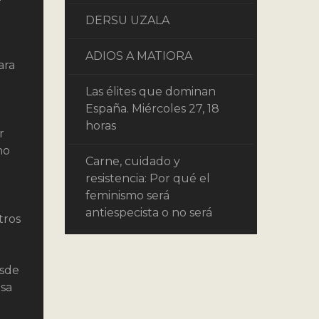
DERSU UZALA
ADIOS A MATIORA
ara
Las élites que dominan
España. Miércoles 27, 18
horas
r
no
Carne, cuidado y
resistencia: Por qué el
feminismo será
antiespecista o no será
tros
esde
asa