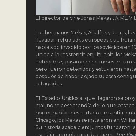
El director de cine Jonas Mekas
JAIME V
Los hermanos Mekas, Adolfus y Jonas, lle
llevaban refugiados europeos que huían d
había sido invadido por los soviéticos e
unido a la resistencia en Lituania, los M
detenidos y pasaron ocho meses en un c
pero fueron detenidos y estuvieron hast
después de haber dejado su casa consigui
refugiados.
El Estados Unidos al que llegaron se pro
mal, no se desentendía de lo que pasaba 
horror habían despertado un sentimiento d
Chicago, los Mekas se instalaron en Will
Su historia acaba bien: juntos fundaron la
escribía una columna de cine en
The Vill