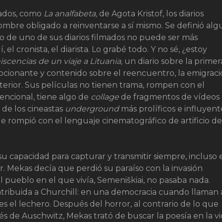
iados, como
La
analfabeta,
de Agota Kristof, los diarios
ombre obligado a reinventarse a sí mismo. Se definió al
ulo de uno de sus diarios filmados no puede ser más
lí, el cronista, el diarista. Lo grabé todo. Y no sé, ¿estoy
scencias de un viaje a Lituania,
un diario sobre la primer
mocionante y contenido sobre el reencuentro, la emigraci
anterior. Sus películas no tienen trama, rompen con el
encional, tiene algo de
collage
de fragmentos de vídeos
 de los cineastas
underground
más prolíficos e influyent
e rompió con el lenguaje cinematográfico de artificio de
u capacidad para capturar y transmitir siempre, incluso 
vir. Mekas decía que perdió su paraíso con la invasión
el pueblo en el que vivía, Semeniškiai, no pasaba nada.
atribuida a Churchill: en una democracia cuando llaman a
es el lechero. Después del horror, al contrario de lo que
s de Auschwitz, Mekas trató de buscar la poesía en la v